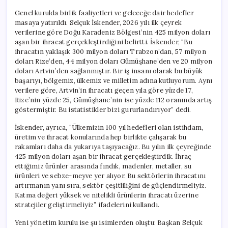
Genel kurulda birlik faaliyetleri ve geleceğe dair hedefler
masaya yatırıldı. Selçuk İskender, 2026 yılı ilk çeyrek
verilerine göre Doğu Karadeniz Bölgesi’nin 425 milyon doları
aşan bir ihracat gerçekleştirdiğini belirtti. İskender, “Bu
ihracatın yaklaşık 300 milyon doları Trabzon’dan, 57 milyon
doları Rize’den, 44 milyon doları Gümüşhane’den ve 20 milyon
doları Artvin’den sağlanmıştır. Bir iş insanı olarak bu büyük
başarıyı, bölgemiz, ülkemiz ve milletim adına kutluyorum. Aynı
verilere göre, Artvin’in ihracatı geçen yıla göre yüzde 17,
Rize’nin yüzde 25, Gümüşhane’nin ise yüzde 112 oranında artış
göstermiştir. Bu istatistikler bizi gururlandırıyor” dedi.
İskender, ayrıca, “Ülkemizin 100 yıl hedefleri olan istihdam,
üretim ve ihracat konularında hep birlikte çalışarak bu
rakamları daha da yukarıya taşıyacağız. Bu yılın ilk çeyreğinde
425 milyon doları aşan bir ihracat gerçekleştirdik. İhraç
ettiğimiz ürünler arasında fındık, madenler, metaller, su
ürünleri ve sebze-meyve yer alıyor. Bu sektörlerin ihracatını
artırmanın yanı sıra, sektör çeşitliliğini de güçlendirmeliyiz.
Katma değeri yüksek ve nitelikli ürünlerin ihracatı üzerine
stratejiler geliştirmeliyiz” ifadelerini kullandı.
Yeni yönetim kurulu ise şu isimlerden oluştu: Başkan Selçuk