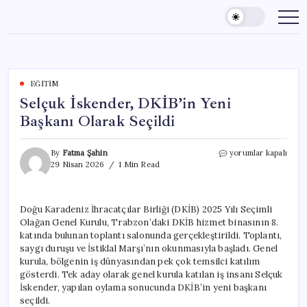
Skip
to
content
EĞITIM
Selçuk İskender, DKİB’in Yeni
Başkanı Olarak Seçildi
Selçuk
By
Fatma Şahin
yorumlar kapalı
İskender,
29 Nisan 2026
1 Min Read
DKİB’in
Yeni
Başkanı
Doğu Karadeniz İhracatçılar Birliği (DKİB) 2025 Yılı Seçimli
Olarak
Olağan Genel Kurulu, Trabzon’daki DKİB hizmet binasının 8.
Seçildi
için
katında bulunan toplantı salonunda gerçekleştirildi. Toplantı,
saygı duruşu ve İstiklal Marşı’nın okunmasıyla başladı. Genel
kurula, bölgenin iş dünyasından pek çok temsilci katılım
gösterdi. Tek aday olarak genel kurula katılan iş insanı Selçuk
İskender, yapılan oylama sonucunda DKİB’in yeni başkanı
seçildi.