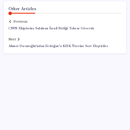
Other Articles
Previous
CNN Ekiplerine Saldıran İsrail Birliği Tekrar Görevde
Next
Ahmet Davutoğlu’ndan Erdoğan’a KHK Üzerine Sert Eleştiriler
SON YAZILAR
DUS 1. dönem ek yerleştirme sonuçları açıklandı