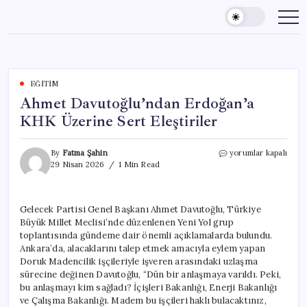
Skip
to
content
EĞITIM
Ahmet Davutoğlu’ndan Erdoğan’a
KHK Üzerine Sert Eleştiriler
Ahmet
By
Fatma Şahin
yorumlar kapalı
Davutoğlu’ndan
29 Nisan 2026
1 Min Read
Erdoğan’a
KHK
Üzerine
Gelecek Partisi Genel Başkanı Ahmet Davutoğlu, Türkiye
Sert
Büyük Millet Meclisi’nde düzenlenen Yeni Yol grup
Eleştiriler
için
toplantısında gündeme dair önemli açıklamalarda bulundu.
Ankara’da, alacaklarını talep etmek amacıyla eylem yapan
Doruk Madencilik işçileriyle işveren arasındaki uzlaşma
sürecine değinen Davutoğlu, “Dün bir anlaşmaya varıldı. Peki,
bu anlaşmayı kim sağladı? İçişleri Bakanlığı, Enerji Bakanlığı
ve Çalışma Bakanlığı. Madem bu işçileri haklı bulacaktınız,