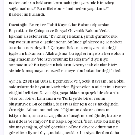
neden onların haklarını korumak için işverenle bir uzlaşı
sağlamadınız? Bu millete bu zulmü neden yaşattınız?”
ifadelerini kullandı.
Davutoğlu, Enerji ve Tabii Kaynaklar Bakanı Alparslan
Bayraktar ile Çalışma ve Sosyal Güvenlik Bakanı Vedat
Işıkhan’a seslenerek, “Ey Enerji Bakanı, şimdi garantörlük
yapıyorsun ama o işçiler senin önünde günlerce açlık nöbeti
tutarken neredeydin? Çalışma Bakanı, sen işverenin değil,
işçilerin bakanısın! Allah aşkına, bu işçileri niye bir kere olsun
çağırmadınız? ‘Ne istiyorsunuz kardeşim?’ diye niye
sormadınız? Bu işçilerin haklarını koruyacak olanlar biziz,
sizinle konuşmaya tenezzül etmeyen bu bakanlar değil” dedi.
Ayrıca, 23 Nisan Ulusal Egemenlik ve Çocuk Bayramı’nda okul
saldırılarında hayatını kaybeden öğrencilerin ailelerini ziyaret
ettiğini belirten Davutoğlu, yaşadıklarını şu şekilde aktardı:
“Her biri birer kahraman ve Türkiye’de birer resim
oluşturuyor. Bu çocuklar, biz siyasiler için ders niteliğinde.
Örneğin, Adnan’nın babası, ‘Oğlumun doktor olmasını
istiyordum, ama o savaş pilotu olacağım’ dediğinde, bu bize
nasıl ders vermiyor? Bir başka öğrenci, ‘Ben artık bu ilahiyi
okumayacağım, çünkü çocuklar ölüyor’ diyerek durumu ne
güzel özetliyor. 10 yaşındaki çocuklar, bu siyasilerden daha