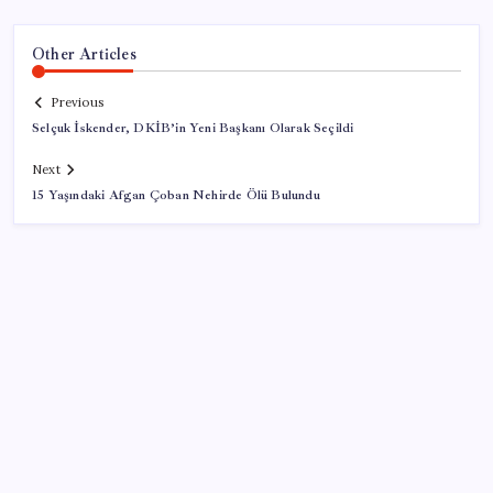
Other Articles
Previous
Selçuk İskender, DKİB’in Yeni Başkanı Olarak Seçildi
Next
15 Yaşındaki Afgan Çoban Nehirde Ölü Bulundu
SON YAZILAR
Yargıtay’dan kritik karar: SGK emekliye faiz