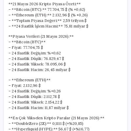
**21 Mayıs 2026 Kripto Piyasa Özeti:**
– **Bitcoin (BTC):** 77.704,75 $ (% +0,62)
– **Ethereum (ETH):** 2.132,96 $ (% +0,26)
– **Toplam Piyasa Değeri:** 2,59 trilyon $
– **24 Saatlik İşlem Hacmi:** 75,81 milyar $
**Piyasa Verileri (21 Mayıs 2026):**
– **Bitcoin (BTC)**
– Fiyat: 77.704,75 $
– 24 Saatlik Değişim: %+0,62
– 24 Saatlik Düşük: 76.829,47 $
– 24 Saatlik Yüksek: 78.095,06 $
– 24 Saatlik Hacim: 26,45 milyar $
– **Ethereum (ETH)**
– Fiyat: 2.132,96 $
– 24 Saatlik Değişim: %+0,26
– 24 Saatlik Düşük: 2.112,78 $
– 24 Saatlik Yüksek: 2.154,22 $
– 24 Saatlik Hacim: 11,87 milyar $
**En Çok Yükselen Kripto Paralar (21 Mayıs 2026):**
– **DoubleZero (2Z):** 0,1111 $ (+%20,85)
– **Hyperliquid (HYPE):** 56,67 $ (+%16,77)