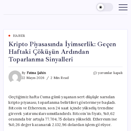
Skip
to
content
HABER
Kripto Piyasasında İyimserlik: Geçen
Haftaki Çöküşün Ardından
Toparlanma Sinyalleri
Kripto
By
Fatma Şahin
yorumlar kapalı
Piyasasında
22 Mayıs 2026
2 Min Read
İyimserlik:
Geçen
Haftaki
Geçtiğimiz hafta Cuma günü yaşanan sert düşüşle sarsılan
Çöküşün
kripto piyasası, toparlanma belirtileri göstermeye başladı.
Ardından
Toparlanma
Bitcoin ve Ethereum, son 24 saat içinde yükseliş trendine
Sinyalleri
girerek yatırımcıları umutlandırdı. Bitcoin’in fiyatı, %0,62
için
oranında bir artışla 77.704,75 dolara yükseldi. Ethereum ise
%0,26 değer kazanarak 2.132,96 dolardan işlem görüyor.