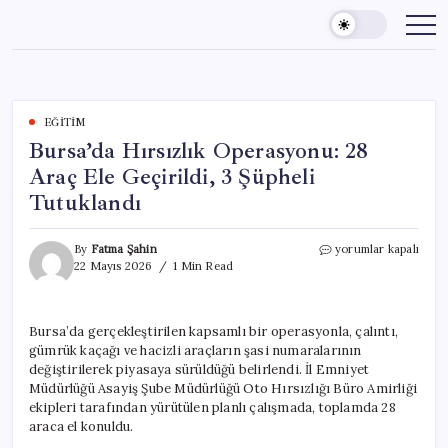
Skip
to
content
EĞITIM
Bursa’da Hırsızlık Operasyonu: 28
Araç Ele Geçirildi, 3 Şüpheli
Tutuklandı
Bursa’da
By
Fatma Şahin
yorumlar kapalı
Hırsızlık
22 Mayıs 2026
1 Min Read
Operasyonu:
28
Araç
Bursa’da gerçekleştirilen kapsamlı bir operasyonla, çalıntı,
Ele
gümrük kaçağı ve hacizli araçların şasi numaralarının
Geçirildi,
3
değiştirilerek piyasaya sürüldüğü belirlendi. İl Emniyet
Şüpheli
Müdürlüğü Asayiş Şube Müdürlüğü Oto Hırsızlığı Büro Amirliği
Tutuklandı
ekipleri tarafından yürütülen planlı çalışmada, toplamda 28
için
araca el konuldu.