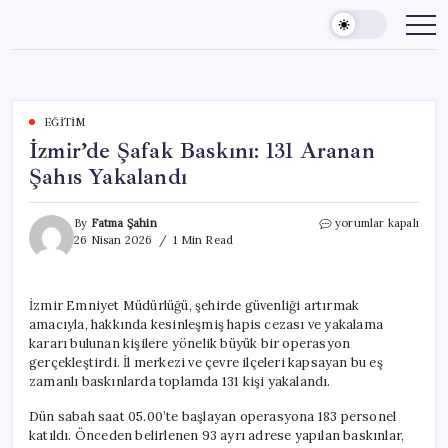
Skip
to
content
EĞITIM
İzmir’de Şafak Baskını: 131 Aranan
Şahıs Yakalandı
İzmir’de
By
Fatma Şahin
yorumlar kapalı
Şafak
26 Nisan 2026
1 Min Read
Baskını:
131
Aranan
İzmir Emniyet Müdürlüğü, şehirde güvenliği artırmak
Şahıs
amacıyla, hakkında kesinleşmiş hapis cezası ve yakalama
Yakalandı
için
kararı bulunan kişilere yönelik büyük bir operasyon
gerçekleştirdi. İl merkezi ve çevre ilçeleri kapsayan bu eş
zamanlı baskınlarda toplamda 131 kişi yakalandı.
Dün sabah saat 05.00’te başlayan operasyona 183 personel
katıldı. Önceden belirlenen 93 ayrı adrese yapılan baskınlar,