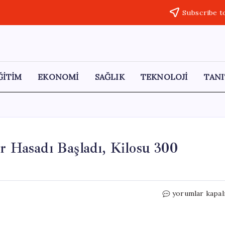
Subscribe t
ĞİTİM
EKONOMİ
SAĞLIK
TEKNOLOJİ
TANI
r Hasadı Başladı, Kilosu 300
Hatay’ın
yorumlar kapal
Lezzet
Hazinesi:
Zahter