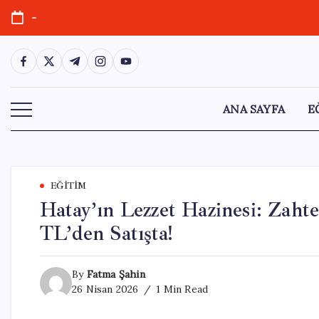
Skip
-
to
content
https://www.facebook.com/
https://twitter.com/
https://t.me/
https://www.instagram.com/
https://youtube.com/
ANA SAYFA
E
EĞITIM
Hatay’ın Lezzet Hazinesi: Zahte
TL’den Satışta!
By
Fatma Şahin
26 Nisan 2026
1 Min Read