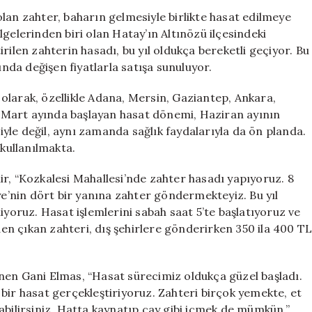
Hasadı
lan zahter, baharın gelmesiyle birlikte hasat edilmeye
Başladı,
gelerinden biri olan Hatay’ın Altınözü ilçesindeki
Kilosu
rilen zahterin hasadı, bu yıl oldukça bereketli geçiyor. Bu
300
ında değişen fiyatlarla satışa sunuluyor.
TL’den
Satışta!
olarak, özellikle Adana, Mersin, Gaziantep, Ankara,
için
r. Mart ayında başlayan hasat dönemi, Haziran ayının
yle değil, aynı zamanda sağlık faydalarıyla da ön planda.
 kullanılmakta.
r, “Kozkalesi Mahallesi’nde zahter hasadı yapıyoruz. 8
’nin dört bir yanına zahter göndermekteyiz. Bu yıl
iyoruz. Hasat işlemlerini sabah saat 5’te başlatıyoruz ve
n çıkan zahteri, dış şehirlere gönderirken 350 ila 400 T
nen Gani Elmas, “Hasat sürecimiz oldukça güzel başladı.
bir hasat gerçekleştiriyoruz. Zahteri birçok yemekte, et
abilirsiniz. Hatta kaynatıp çay gibi içmek de mümkün.”