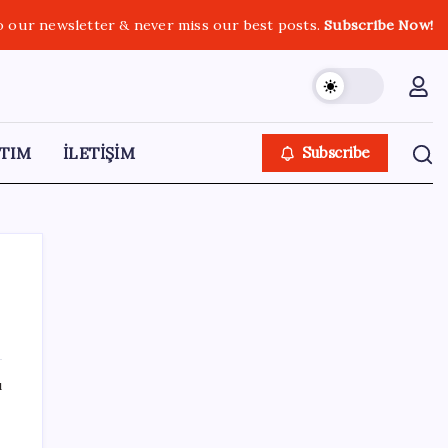
o our newsletter & never miss our best posts.
Subscribe Now!
TIM
İLETİŞİM
Subscribe
SON YAZILAR
ı
ABD’de kısa vadeli enflasyon beklentisi
geriledi