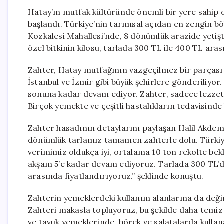
Hatay’ın mutfak kültüründe önemli bir yere sahip o
başlandı. Türkiye’nin tarımsal açıdan en zengin böl
Kozkalesi Mahallesi’nde, 8 dönümlük arazide yetişti
özel bitkinin kilosu, tarlada 300 TL ile 400 TL aras
Zahter, Hatay mutfağının vazgeçilmez bir parçası 
İstanbul ve İzmir gibi büyük şehirlere gönderiliyo
sonuna kadar devam ediyor. Zahter, sadece lezzeti
Birçok yemekte ve çeşitli hastalıkların tedavisinde
Zahter hasadının detaylarını paylaşan Halil Akdemi
dönümlük tarlamız tamamen zahterle dolu. Türkiye
verimimiz oldukça iyi, ortalama 10 ton rekolte bekl
akşam 5’e kadar devam ediyoruz. Tarlada 300 TL’de
arasında fiyatlandırıyoruz.” şeklinde konuştu.
Zahterin yemeklerdeki kullanım alanlarına da deği
Zahteri makasla topluyoruz, bu şekilde daha temiz 
ve tavuk yemeklerinde, börek ve salatalarda kullan