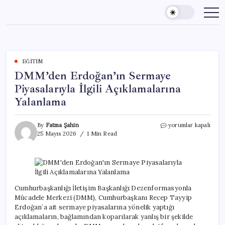
Skip
to
content
EĞITIM
DMM’den Erdoğan’ın Sermaye
Piyasalarıyla İlgili Açıklamalarına
Yalanlama
DMM’den
By
Fatma Şahin
yorumlar kapalı
Erdoğan’ın
25 Mayıs 2026
1 Min Read
Sermaye
Piyasalarıyla
İlgili
Açıklamalarına
Yalanlama
için
Cumhurbaşkanlığı İletişim Başkanlığı Dezenformasyonla
Mücadele Merkezi (DMM), Cumhurbaşkanı Recep Tayyip
Erdoğan’a ait sermaye piyasalarına yönelik yaptığı
açıklamaların, bağlamından koparılarak yanlış bir şekilde