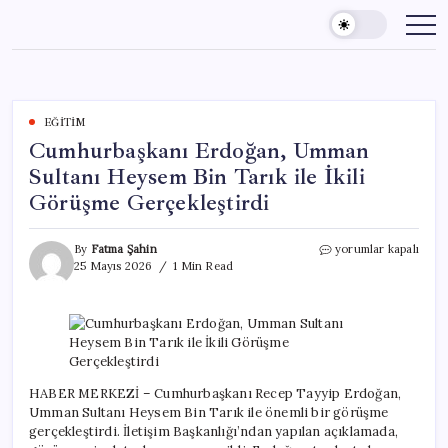
Skip
to
content
EĞITIM
Cumhurbaşkanı Erdoğan, Umman
Sultanı Heysem Bin Tarık ile İkili
Görüşme Gerçekleştirdi
Cumhurbaşkanı
By
Fatma Şahin
yorumlar kapalı
Erdoğan,
25 Mayıs 2026
1 Min Read
Umman
Sultanı
Heysem
Bin
Tarık
ile
İkili
HABER MERKEZİ – Cumhurbaşkanı Recep Tayyip Erdoğan,
Görüşme
Umman Sultanı Heysem Bin Tarık ile önemli bir görüşme
Gerçekleştirdi
gerçekleştirdi. İletişim Başkanlığı’ndan yapılan açıklamada,
için