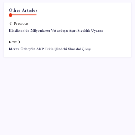
Other Articles
Previous
Hindistan’da Milyonlarca Vatandaşa Aşırı Sıcaklık Uyarısı
Next
Merve Özbey’in AKP Etkinliğindeki Skandal Çıkışı
SON YAZILAR
DUS 1. dönem ek yerleştirme sonuçları açıklandı