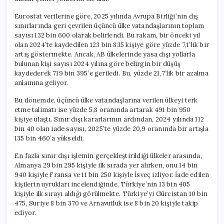
Eurostat verilerine göre, 2025 yılında Avrupa Birliği’nin dış
sınırlarında geri çevrilen üçüncü ülke vatandaşlarının toplam
sayısı 132 bin 600 olarak belirlendi. Bu rakam, bir önceki yıl
olan 2024’te kaydedilen 123 bin 835 kişiye göre yüzde 7,1’lik bir
artış göstermekte. Ancak, AB ülkelerinde yasa dışı yollarla
bulunan kişi sayısı 2024 yılına göre belirgin bir düşüş
kaydederek 719 bin 395’e geriledi. Bu, yüzde 21,7’lik bir azalma
anlamına geliyor.
Bu dönemde, üçüncü ülke vatandaşlarına verilen ülkeyi terk
etme talimatı ise yüzde 5,8 oranında artarak 491 bin 950
kişiye ulaştı. Sınır dışı kararlarının ardından, 2024 yılında 112
bin 40 olan iade sayısı, 2025’te yüzde 20,9 oranında bir artışla
135 bin 460’a yükseldi.
En fazla sınır dışı işlemin gerçekleştirildiği ülkeler arasında,
Almanya 29 bin 295 kişiyle ilk sırada yer alırken, onu 14 bin
940 kişiyle Fransa ve 11 bin 250 kişiyle İsveç izliyor. İade edilen
kişilerin uyrukları incelendiğinde, Türkiye’nin 13 bin 405
kişiyle ilk sırayı aldığı görülmekte. Türkiye’yi Gürcistan 10 bin
475, Suriye 8 bin 370 ve Arnavutluk ise 8 bin 20 kişiyle takip
ediyor.