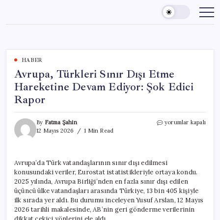
Skip
to
content
HABER
Avrupa, Türkleri Sınır Dışı Etme
Hareketine Devam Ediyor: Şok Edici
Rapor
Avrupa,
By
Fatma Şahin
yorumlar kapalı
Türkleri
12 Mayıs 2026
1 Min Read
Sınır
Dışı
Etme
Avrupa’da Türk vatandaşlarının sınır dışı edilmesi
Hareketine
konusundaki veriler, Eurostat istatistikleriyle ortaya kondu.
Devam
Ediyor:
2025 yılında, Avrupa Birliği’nden en fazla sınır dışı edilen
Şok
üçüncü ülke vatandaşları arasında Türkiye, 13 bin 405 kişiyle
Edici
ilk sırada yer aldı. Bu durumu inceleyen Yusuf Arslan, 12 Mayıs
Rapor
2026 tarihli makalesinde, AB’nin geri gönderme verilerinin
için
dikkat çekici yönlerini ele aldı.