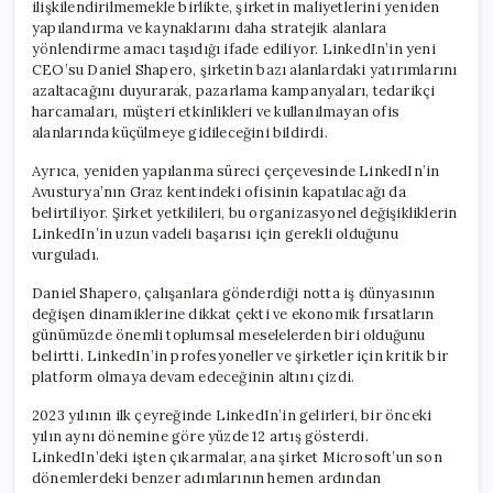
ilişkilendirilmemekle birlikte, şirketin maliyetlerini yeniden
yapılandırma ve kaynaklarını daha stratejik alanlara
yönlendirme amacı taşıdığı ifade ediliyor. LinkedIn’in yeni
CEO’su Daniel Shapero, şirketin bazı alanlardaki yatırımlarını
azaltacağını duyurarak, pazarlama kampanyaları, tedarikçi
harcamaları, müşteri etkinlikleri ve kullanılmayan ofis
alanlarında küçülmeye gidileceğini bildirdi.
Ayrıca, yeniden yapılanma süreci çerçevesinde LinkedIn’in
Avusturya’nın Graz kentindeki ofisinin kapatılacağı da
belirtiliyor. Şirket yetkilileri, bu organizasyonel değişikliklerin
LinkedIn’in uzun vadeli başarısı için gerekli olduğunu
vurguladı.
Daniel Shapero, çalışanlara gönderdiği notta iş dünyasının
değişen dinamiklerine dikkat çekti ve ekonomik fırsatların
günümüzde önemli toplumsal meselelerden biri olduğunu
belirtti. LinkedIn’in profesyoneller ve şirketler için kritik bir
platform olmaya devam edeceğinin altını çizdi.
2023 yılının ilk çeyreğinde LinkedIn’in gelirleri, bir önceki
yılın aynı dönemine göre yüzde 12 artış gösterdi.
LinkedIn’deki işten çıkarmalar, ana şirket Microsoft’un son
dönemlerdeki benzer adımlarının hemen ardından