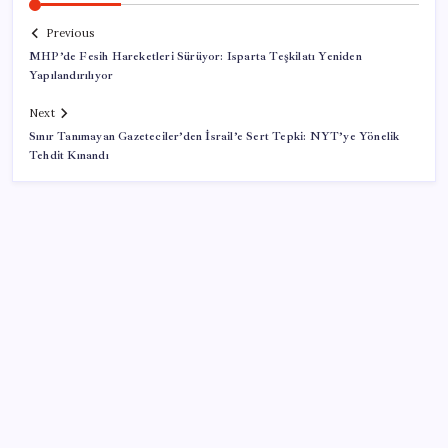
Previous
MHP’de Fesih Hareketleri Sürüyor: Isparta Teşkilatı Yeniden
Yapılandırılıyor
Next
Sınır Tanımayan Gazeteciler’den İsrail’e Sert Tepki: NYT’ye Yönelik
Tehdit Kınandı
SON YAZILAR
Yargıtay’dan kritik karar: SGK emekliye faiz
ödeyecek!