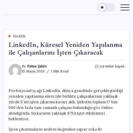
Skip
to
content
HABER
LinkedIn, Küresel Yeniden Yapılanma
ile Çalışanlarını İşten Çıkaracak
LinkedIn,
By
Fatma Şahin
yorumlar kapalı
Küresel
15 Mayıs 2026
1 Min Read
Yeniden
Yapılanma
ile
Profesyonel iş ağı LinkedIn, dünya genelinde gerçekleştirdiği
Çalışanlarını
yeniden yapılanma süreciyle birlikte çalışanlarının yaklaşık
İşten
Çıkaracak
yüzde 5’ini işten çıkarma kararı aldı. Şirketin toplam 17 bin
için
500’den fazla tam zamanlı çalışanı bulunduğu göz önüne
alındığında, bu kararın yaklaşık 875 kişiyi etkilemesi
bekleniyor.
İşten çıkarmaların nedeni doğrudan yapay zeka ile