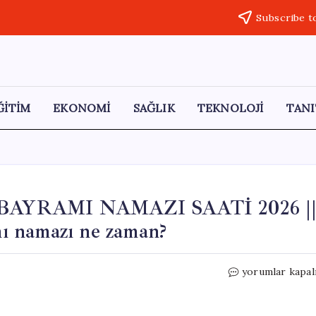
Subscribe t
ĞİTİM
EKONOMİ
SAĞLIK
TEKNOLOJİ
TANI
YRAMI NAMAZI SAATİ 2026 |
namazı ne zaman?
ZONGULDAK’
yorumlar kapal
KURBAN
BAYRAMI
NAMAZI