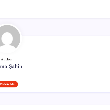
Author
tma Şahin
Follow Me