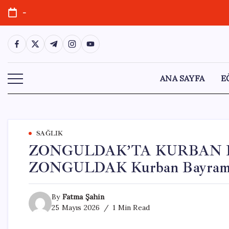
Skip
-
to
content
https://www.facebook.com/
https://twitter.com/
https://t.me/
https://www.instagram.com/
https://youtube.com/
ANA SAYFA
E
SAĞLIK
ZONGULDAK’TA KURBAN BA
ZONGULDAK Kurban Bayramı 
By
Fatma Şahin
25 Mayıs 2026
1 Min Read