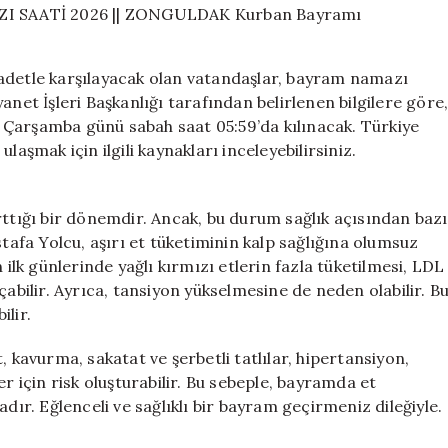
SAATİ
2026
||
etle karşılayacak olan vatandaşlar, bayram namazı
ZONGULDAK
anet İşleri Başkanlığı tarafından belirlenen bilgilere göre
Kurban
rşamba günü sabah saat 05:59’da kılınacak. Türkiye
Bayramı
namazı
laşmak için ilgili kaynakları inceleyebilirsiniz.
ne
zaman?
için
rttığı bir dönemdir. Ancak, bu durum sağlık açısından bazı
stafa Yolcu, aşırı et tüketiminin kalp sağlığına olumsuz
 ilk günlerinde yağlı kırmızı etlerin fazla tüketilmesi, LDL
çabilir. Ayrıca, tansiyon yükselmesine de neden olabilir. B
ilir.
, kavurma, sakatat ve şerbetli tatlılar, hipertansiyon,
r için risk oluşturabilir. Bu sebeple, bayramda et
dır. Eğlenceli ve sağlıklı bir bayram geçirmeniz dileğiyle.