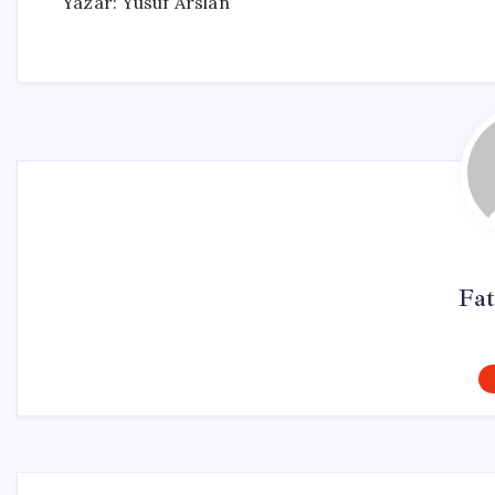
Yazar: Yusuf Arslan
Fa