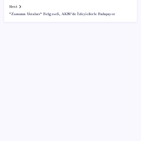
Next
“Zamanın Ustaları” Belgeseli, AKM’de İzleyicilerle Buluşuyor
SON YAZILAR
Yargıtay’dan kritik karar: SGK emekliye faiz
ödeyecek!
ABD, İran-Umman anlaşması sonrası ablukayı
kaldıracak
ABD’de kısa vadeli enflasyon beklentisi geriledi
Gökhan Günaydın: ‘Seçimden kaçmasınlar. Sokağa