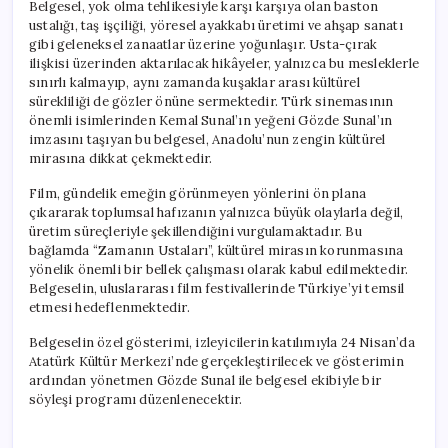
Belgesel, yok olma tehlikesiyle karşı karşıya olan baston
ustalığı, taş işçiliği, yöresel ayakkabı üretimi ve ahşap sanatı
gibi geleneksel zanaatlar üzerine yoğunlaşır. Usta-çırak
ilişkisi üzerinden aktarılacak hikâyeler, yalnızca bu mesleklerle
sınırlı kalmayıp, aynı zamanda kuşaklar arası kültürel
sürekliliği de gözler önüne sermektedir. Türk sinemasının
önemli isimlerinden Kemal Sunal’ın yeğeni Gözde Sunal’ın
imzasını taşıyan bu belgesel, Anadolu’nun zengin kültürel
mirasına dikkat çekmektedir.
Film, gündelik emeğin görünmeyen yönlerini ön plana
çıkararak toplumsal hafızanın yalnızca büyük olaylarla değil,
üretim süreçleriyle şekillendiğini vurgulamaktadır. Bu
bağlamda “Zamanın Ustaları”, kültürel mirasın korunmasına
yönelik önemli bir bellek çalışması olarak kabul edilmektedir.
Belgeselin, uluslararası film festivallerinde Türkiye’yi temsil
etmesi hedeflenmektedir.
Belgeselin özel gösterimi, izleyicilerin katılımıyla 24 Nisan’da
Atatürk Kültür Merkezi’nde gerçekleştirilecek ve gösterimin
ardından yönetmen Gözde Sunal ile belgesel ekibiyle bir
söyleşi programı düzenlenecektir.