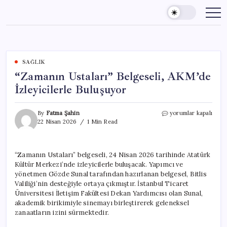
Skip
to
content
SAĞLIK
“Zamanın Ustaları” Belgeseli, AKM’de
İzleyicilerle Buluşuyor
“Zamanın
By
Fatma Şahin
yorumlar kapalı
Ustaları”
22 Nisan 2026
1 Min Read
Belgeseli,
AKM’de
İzleyicilerle
“Zamanın Ustaları” belgeseli, 24 Nisan 2026 tarihinde Atatürk
Buluşuyor
Kültür Merkezi’nde izleyicilerle buluşacak. Yapımcı ve
için
yönetmen Gözde Sunal tarafından hazırlanan belgesel, Bitlis
Valiliği’nin desteğiyle ortaya çıkmıştır. İstanbul Ticaret
Üniversitesi İletişim Fakültesi Dekan Yardımcısı olan Sunal,
akademik birikimiyle sinemayı birleştirerek geleneksel
zanaatların izini sürmektedir.