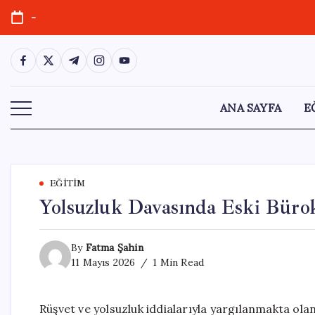
Skip
-
to
content
https://www.facebook.com/
https://twitter.com/
https://t.me/
https://www.instagram.com/
https://youtube.com/
ANA SAYFA
E
EĞITIM
Yolsuzluk Davasında Eski Büro
By
Fatma Şahin
11 Mayıs 2026
1 Min Read
Rüşvet ve yolsuzluk iddialarıyla yargılanmakta ol