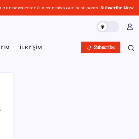
o our newsletter & never miss our best posts.
Subscribe Now!
TIM
İLETİŞİM
Subscribe
ı
SON YAZILAR
DUS 1. dönem ek yerleştirme sonuçları
açıklandı