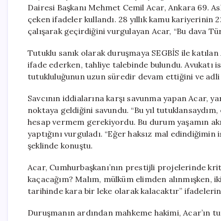
Dairesi Başkanı Mehmet Cemil Acar, Ankara 69. 
çeken ifadeler kullandı. 28 yıllık kamu kariyerinin
çalışarak geçirdiğini vurgulayan Acar, “Bu dava Tür
Tutuklu sanık olarak duruşmaya SEGBİS ile katılan A
ifade ederken, tahliye talebinde bulundu. Avukatı i
tutukluluğunun uzun süredir devam ettiğini ve adli 
Savcının iddialarına karşı savunma yapan Acar, y
noktaya geldiğini savundu. “Bu yıl tutuklansaydım,
hesap vermem gerekiyordu. Bu durum yaşamın akışı
yaptığını vurguladı. “Eğer haksız mal edindiğimin i
şeklinde konuştu.
Acar, Cumhurbaşkanı’nın prestijli projelerinde krit
kaçacağım? Malım, mülküm elimden alınmışken, ik
tarihinde kara bir leke olarak kalacaktır” ifadelerin
Duruşmanın ardından mahkeme hakimi, Acar’ın tutuk