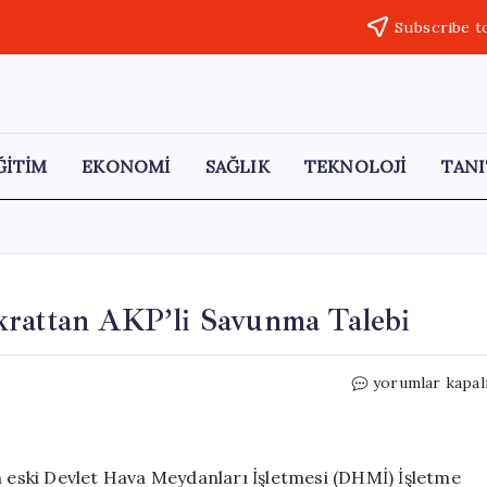
Subscribe t
ĞİTİM
EKONOMİ
SAĞLIK
TEKNOLOJİ
TANI
krattan AKP’li Savunma Talebi
Yolsuzluk
yorumlar kapal
Davasında
Eski
Bürokrattan
AKP’li
an eski Devlet Hava Meydanları İşletmesi (DHMİ) İşletme