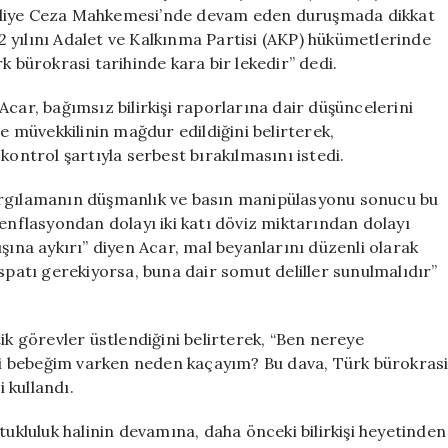
Savunma
Asliye Ceza Mahkemesi’nde devam eden duruşmada dikkat
Talebi
 22 yılını Adalet ve Kalkınma Partisi (AKP) hükümetlerinde
için
k bürokrasi tarihinde kara bir lekedir” dedi.
car, bağımsız bilirkişi raporlarına dair düşüncelerini
se müvekkilinin mağdur edildiğini belirterek,
kontrol şartıyla serbest bırakılmasını istedi.
argılamanın düşmanlık ve basın manipülasyonu sonucu bu
 enflasyondan dolayı iki katı döviz miktarından dolayı
na aykırı” diyen Acar, mal beyanlarını düzenli olarak
spatı gerekiyorsa, buna dair somut deliller sunulmalıdır”
ik görevler üstlendiğini belirterek, “Ben nereye
i bebeğim varken neden kaçayım? Bu dava, Türk bürokras
i kullandı.
luluk halinin devamına, daha önceki bilirkişi heyetinden