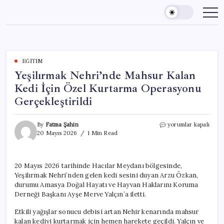
Skip
to
content
EĞITIM
Yeşilırmak Nehri’nde Mahsur Kalan
Kedi İçin Özel Kurtarma Operasyonu
Gerçekleştirildi
Yeşilırmak
By
Fatma Şahin
yorumlar kapalı
Nehri’nde
20 Mayıs 2026
1 Min Read
Mahsur
Kalan
Kedi
20 Mayıs 2026 tarihinde Hacılar Meydanı bölgesinde,
İçin
Yeşilırmak Nehri’nden gelen kedi sesini duyan Arzu Özkan,
Özel
Kurtarma
durumu Amasya Doğal Hayatı ve Hayvan Haklarını Koruma
Operasyonu
Derneği Başkanı Ayşe Merve Yalçın’a iletti.
Gerçekleştirildi
için
Etkili yağışlar sonucu debisi artan Nehir kenarında mahsur
kalan kediyi kurtarmak için hemen harekete geçildi. Yalçın ve