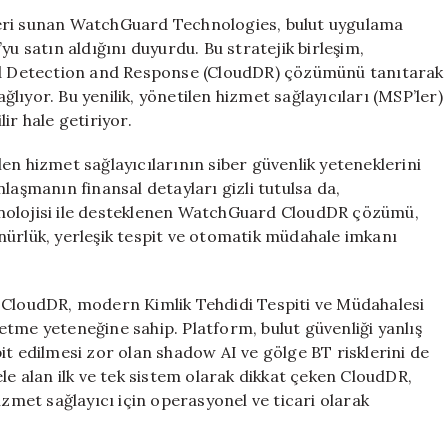
Bulut
leri sunan WatchGuard Technologies, bulut uygulama
Güvenliğini
yu satın aldığını duyurdu. Bu stratejik birleşim,
Güçlendiriyor
d Detection and Response (CloudDR) çözümünü tanıtarak
için
ıyor. Bu yenilik, yönetilen hizmet sağlayıcıları (MSP’ler)
lir hale getiriyor.
en hizmet sağlayıcılarının siber güvenlik yeteneklerini
laşmanın finansal detayları gizli tutulsa da,
knolojisi ile desteklenen WatchGuard CloudDR çözümü,
nürlük, yerleşik tespit ve otomatik müdahale imkanı
d CloudDR, modern Kimlik Tehdidi Tespiti ve Müdahalesi
t etme yeteneğine sahip. Platform, bulut güvenliği yanlış
it edilmesi zor olan shadow AI ve gölge BT risklerini de
le alan ilk ve tek sistem olarak dikkat çeken CloudDR,
izmet sağlayıcı için operasyonel ve ticari olarak