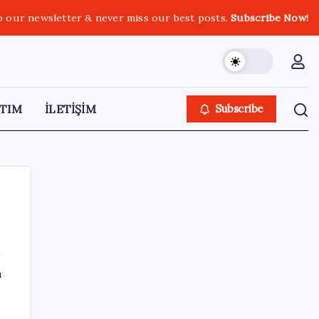
o our newsletter & never miss our best posts.
Subscribe Now!
TIM
İLETİŞİM
Subscribe
SON YAZILAR
ı
yu
DUS 1. dönem ek yerleştirme sonuçları
açıklandı