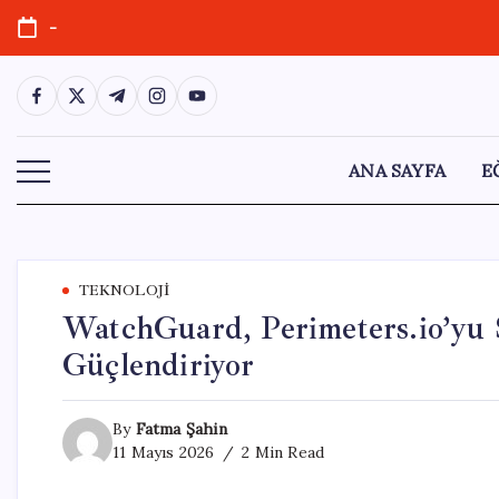
Skip
-
to
content
https://www.facebook.com/
https://twitter.com/
https://t.me/
https://www.instagram.com/
https://youtube.com/
ANA SAYFA
E
TEKNOLOJI
WatchGuard, Perimeters.io’yu 
Güçlendiriyor
By
Fatma Şahin
11 Mayıs 2026
2 Min Read