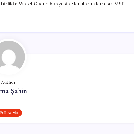
ile birlikte WatchGuard bünyesine katılarak küresel MSP
Author
tma Şahin
Follow Me