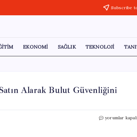
Subscribe t
ĞİTİM
EKONOMİ
SAĞLIK
TEKNOLOJİ
TANI
Satın Alarak Bulut Güvenliğini
WatchGuard,
yorumlar kapal
Perimeters.io’
Satın
Alarak