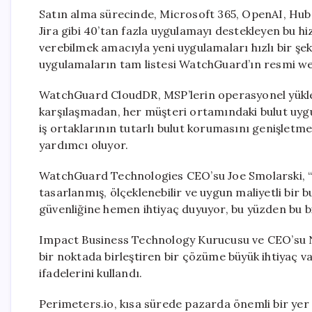
Satın alma sürecinde, Microsoft 365, OpenAI, Hu
Jira gibi 40’tan fazla uygulamayı destekleyen bu hi
verebilmek amacıyla yeni uygulamaları hızlı bir ş
uygulamaların tam listesi WatchGuard’ın resmi web
WatchGuard CloudDR, MSP’lerin operasyonel yükle
karşılaşmadan, her müşteri ortamındaki bulut uygu
iş ortaklarının tutarlı bulut korumasını genişletm
yardımcı oluyor.
WatchGuard Technologies CEO’su Joe Smolarski, “Pe
tasarlanmış, ölçeklenebilir ve uygun maliyetli bir
güvenliğine hemen ihtiyaç duyuyor, bu yüzden bu b
Impact Business Technology Kurucusu ve CEO’su N
bir noktada birleştiren bir çözüme büyük ihtiyaç v
ifadelerini kullandı.
Perimeters.io, kısa sürede pazarda önemli bir yer 