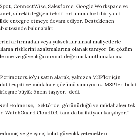
bSpot, ConnectWise, Salesforce, Google Workspace ve
zmet, sürekli değişen tehdit ortamına hızlı bir yanıt
ekilde entegre etmeye devam ediyor. Desteklenen
 sitesinde bulunabilir.
rini artırmadan veya yüksek kurumsal maliyetlerle
lama risklerini azaltmalarına olanak tanıyor. Bu çözüm,
elerine ve güvenliğin somut değerini kanıtlamalarına
rimeters.io’yu satın alarak, yalnızca MSP’ler için
 bulut tespiti ve müdahale çözümü sunuyoruz. MSP’ler, bulut
irleşme büyük önem taşıyor.” dedi.
eil Holme ise, “Sektörde, görünürlüğü ve müdahaleyi tek
ar. WatchGuard CloudDR, tam da bu ihtiyacı karşılıyor.”
edinmiş ve gelişmiş bulut güvenlik yetenekleri