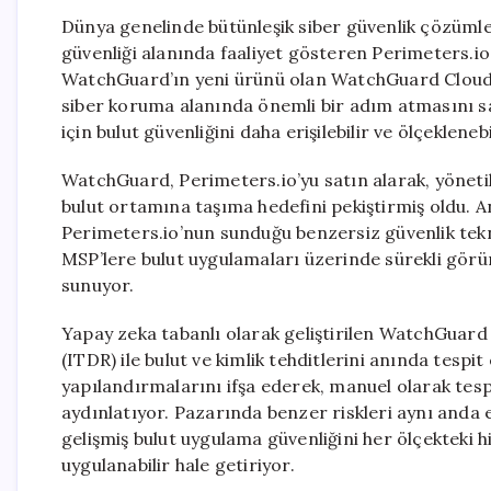
Dünya genelinde bütünleşik siber güvenlik çözüm
güvenliği alanında faaliyet gösteren Perimeters.io’
WatchGuard’ın yeni ürünü olan WatchGuard Clou
siber koruma alanında önemli bir adım atmasını sağl
için bulut güvenliğini daha erişilebilir ve ölçeklenebi
WatchGuard, Perimeters.io’yu satın alarak, yönetil
bulut ortamına taşıma hedefini pekiştirmiş oldu. An
Perimeters.io’nun sunduğu benzersiz güvenlik te
MSP’lere bulut uygulamaları üzerinde sürekli görü
sunuyor.
Yapay zeka tabanlı olarak geliştirilen WatchGuar
(ITDR) ile bulut ve kimlik tehditlerini anında tespi
yapılandırmalarını ifşa ederek, manuel olarak tesp
aydınlatıyor. Pazarında benzer riskleri aynı anda e
gelişmiş bulut uygulama güvenliğini her ölçekteki h
uygulanabilir hale getiriyor.