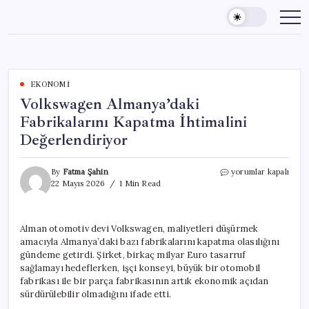
Skip
to
content
EKONOMI
Volkswagen Almanya’daki
Fabrikalarını Kapatma İhtimalini
Değerlendiriyor
Volkswagen
By
Fatma Şahin
yorumlar kapalı
Almanya’daki
22 Mayıs 2026
1 Min Read
Fabrikalarını
Kapatma
İhtimalini
Alman otomotiv devi Volkswagen, maliyetleri düşürmek
Değerlendiriyor
amacıyla Almanya’daki bazı fabrikalarını kapatma olasılığını
için
gündeme getirdi. Şirket, birkaç milyar Euro tasarruf
sağlamayı hedeflerken, işçi konseyi, büyük bir otomobil
fabrikası ile bir parça fabrikasının artık ekonomik açıdan
sürdürülebilir olmadığını ifade etti.