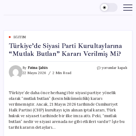
Skip
to
content
EĞITIM
Türkiye’de Siyasi Parti Kurultaylarına
“Mutlak Butlan” Kararı Verilmiş Mi?
Türkiye’de
By
Fatma Şahin
yorumlar kapalı
Siyasi
22 Mayıs 2026
2 Min Read
Parti
Kurultaylarına
“Mutlak
Türkiye’de daha önce herhangi bir siyasi partiye yönelik
Butlan”
olarak “mutlak butlan” (kesin hükümsüzlük) kararı
Kararı
Verilmiş
verilmemiştir. Ancak, 21 Mayıs 2026 tarihinde Cumhuriyet
Mi?
Halk Partisi (CHP) kurultayı için alınan iptal kararı, Türk
için
hukuk ve siyaset tarihinde bir ilke imza attı. Peki, “mutlak
butlan” nedir ve siyasi arenada ne gibi etkileri vardır? İşte bu
tarihi kararın detayları…