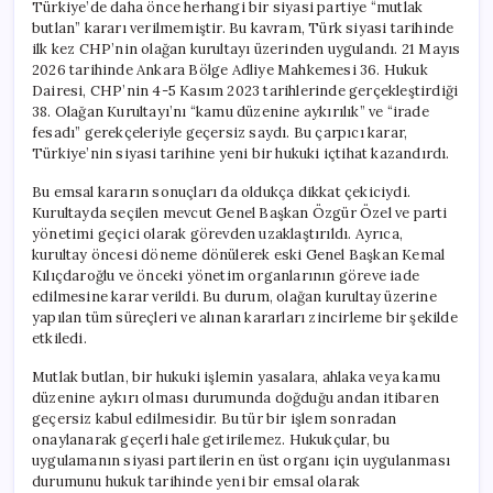
Türkiye’de daha önce herhangi bir siyasi partiye “mutlak
butlan” kararı verilmemiştir. Bu kavram, Türk siyasi tarihinde
ilk kez CHP’nin olağan kurultayı üzerinden uygulandı. 21 Mayıs
2026 tarihinde Ankara Bölge Adliye Mahkemesi 36. Hukuk
Dairesi, CHP’nin 4-5 Kasım 2023 tarihlerinde gerçekleştirdiği
38. Olağan Kurultayı’nı “kamu düzenine aykırılık” ve “irade
fesadı” gerekçeleriyle geçersiz saydı. Bu çarpıcı karar,
Türkiye’nin siyasi tarihine yeni bir hukuki içtihat kazandırdı.
Bu emsal kararın sonuçları da oldukça dikkat çekiciydi.
Kurultayda seçilen mevcut Genel Başkan Özgür Özel ve parti
yönetimi geçici olarak görevden uzaklaştırıldı. Ayrıca,
kurultay öncesi döneme dönülerek eski Genel Başkan Kemal
Kılıçdaroğlu ve önceki yönetim organlarının göreve iade
edilmesine karar verildi. Bu durum, olağan kurultay üzerine
yapılan tüm süreçleri ve alınan kararları zincirleme bir şekilde
etkiledi.
Mutlak butlan, bir hukuki işlemin yasalara, ahlaka veya kamu
düzenine aykırı olması durumunda doğduğu andan itibaren
geçersiz kabul edilmesidir. Bu tür bir işlem sonradan
onaylanarak geçerli hale getirilemez. Hukukçular, bu
uygulamanın siyasi partilerin en üst organı için uygulanması
durumunu hukuk tarihinde yeni bir emsal olarak