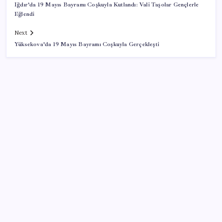
Iğdır’da 19 Mayıs Bayramı Coşkuyla Kutlandı: Vali Taşolar Gençlerle
Eğlendi
Next
Yüksekova’da 19 Mayıs Bayramı Coşkuyla Gerçekleşti
SON YAZILAR
DUS 1. dönem ek yerleştirme sonuçları açıklandı
Temmuzda verdiler, ağustosta aldılar
YENİ Partili Burhanettin Bulut’tan Mansur Yavaş’ın
adaylığına ilişkin açıklama