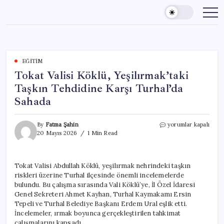
Skip
to
content
EĞITIM
Tokat Valisi Köklü, Yeşilırmak’taki
Taşkın Tehdidine Karşı Turhal’da
Sahada
Tokat
By
Fatma Şahin
yorumlar kapalı
Valisi
20 Mayıs 2026
1 Min Read
Köklü,
Yeşilırmak’taki
Taşkın
Tokat Valisi Abdullah Köklü, yeşilırmak nehrindeki taşkın
Tehdidine
riskleri üzerine Turhal ilçesinde önemli incelemelerde
Karşı
Turhal’da
bulundu. Bu çalışma sırasında Vali Köklü’ye, İl Özel İdaresi
Sahada
Genel Sekreteri Ahmet Kayhan, Turhal Kaymakamı Ersin
için
Tepeli ve Turhal Belediye Başkanı Erdem Ural eşlik etti.
İncelemeler, ırmak boyunca gerçekleştirilen tahkimat
çalışmalarını kapsadı.