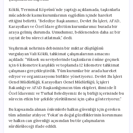
Köklü, Terminal Köprüsü’nde yaptığı açıklamada, taşkınlarla
mücadelede kamu kurumlarının eşgüdüm içinde hareket
ettiğini belirtti. “Belediye Başkanımız, Devlet Su İşleri, AFAD,
Karayolları ve Özel İdare gibi tüm kurumlarımız burada bir
araya gelmiş durumda. Umudumuz, beklenenden daha az bir
zayiat ile bu süreci atlatmak,” dedi.
Yeşilırmak nehrinin debisinin bir miktar düştüğünü
vurgulayan Vali Köklü, tahkimat çalışmalarının amacını
açıkladı: “Yüksek su seviyelerinde taşkınların önüne geçmek
için 6 kilometre karşılıklı ve toplamda 12 kilometre tahkimat
çalışması gerçekleştirdik. Tüm kurumlar bir arada hareket
ediyor ve organizasyonu birlikte yönetiyoruz. Devlet Su İşleri
Genel Müdürlüğü, Karayolları Genel Müdürlüğü, İçişleri
Bakanlığı ve AFAD Başkanlığımızın tüm ekipleri, ilimizde İl
Özel İdaremiz ve Turhal Belediyemiz ile iş birliği içerisinde bu
sürecin etkin bir şekilde yürütülmesi için çaba gösteriyoruz.”
Bu kapsamda alınan önlemlerle halkın güvenliği için gereken
tüm adımlar atılıyor. Tokat’ın doğal güzelliklerinin korunması
ve halkın can güvenliği açısından bu tür çalışmaların
sürdürüleceği ifade edildi.