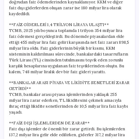
doğrudan faiz ödemelerinden kaynaklanıyor. KKM ve diğer
faiz dışı giderlerden oluşan zarar ise 180 milyar lira olarak
kaydedildi.
**FAİZ GİDERLERİ 1,4 TRİLYON LİRAYA ULAŞTI**
TCMB, 2025 yılı boyunca toplamda 1 trilyon 354 milyar lira
faiz ödemesi gerçekleştirdi. Bu dönemde piyasalardan elde
ettiği 455 milyar lira faiz geliri karşısında net faiz zararı 898,5
milyar lira oldu. Faiz giderlerinin büyük bir kısmı, KKM
sisteminin kaldırılması sürecinde, bankalardaki tasarrufların
Türk Lirası (TL) cinsinden tutulmasını teşvik eden zorunlu
karşılık hesaplarına uygulanan faiz teşviklerinden oluştu. Bu
kalem, 748 milyar liralık dev bir faiz gideri yarattı.
**BANKALAR ARASI PİYASA VE LİKİDİTE SENETLERİ ZARAR
GETİRDİ**
TCMB, bankalar arası piyasa işlemlerinden yaklaşık 255
milyar lira zarar ederken, TL likiditesini çekmek amacıyla
ihraç ettiği likidite senetlerinden de 10,5 milyar lira faiz kaybı
yaşadı.
**FAİZ DIŞI İŞLEMLERDEN DE ZARAR**
Faiz dışı işlemler de önemli bir zarar getirdi. Bu işlemlerden
137,2 milyar lira gelir elde edilirken, giderler 317,2 milyar lira