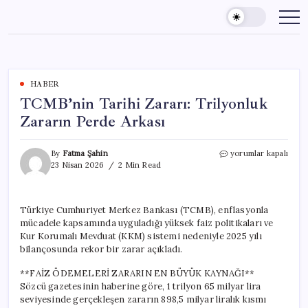
Skip
to
content
HABER
TCMB’nin Tarihi Zararı: Trilyonluk
Zararın Perde Arkası
TCMB’nin
By
Fatma Şahin
yorumlar kapalı
Tarihi
23 Nisan 2026
2 Min Read
Zararı:
Trilyonluk
Zararın
Türkiye Cumhuriyet Merkez Bankası (TCMB), enflasyonla
Perde
mücadele kapsamında uyguladığı yüksek faiz politikaları ve
Arkası
için
Kur Korumalı Mevduat (KKM) sistemi nedeniyle 2025 yılı
bilançosunda rekor bir zarar açıkladı.
**FAİZ ÖDEMELERİ ZARARIN EN BÜYÜK KAYNAĞI**
Sözcü gazetesinin haberine göre, 1 trilyon 65 milyar lira
seviyesinde gerçekleşen zararın 898,5 milyar liralık kısmı