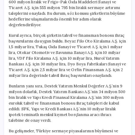
600 milyon liralık ve Frigo-Pak Gıda Maddeleri Sanayi ve
Ticaret A.Ş. için 555 milyon 795 bin liralık sermaye artırımı
taleplerini onayladı. Bu durum, söz konusu şirketlerin büyüme
hedeflerine ulaşmalarında önemli bir adım olarak
değerlendiriliyor.
Kurul ayrıca, birçok şirketin tahvil ve finansman bonosu ihraç
başvurularını da uygun buldu. Beyaz Filo Oto Kiralama A.Ş. için
1,5 milyar lira, Tukaş Gıda Sanayi ve Ticaret A.Ş. için 1 milyar
lira, Otokar Otomotiv ve Savunma Sanayi A.Ş. için 10 milyar
lira, VDF Filo Kiralama A.Ş. için 10 milyar lira, Nurol Yatırım
Bankası A.Ş. için 30 milyar lira, Dyo Boya Fabrikaları Sanayi ve
Ticaret A.Ş. için 2,5 milyar lira ve Orfin Finansman A.Ş. için 2
milyar lira değerinde tahvil ihraç başvuruları onaylandı.
Bunların yanı sıra, Destek Yatırım Menkul Değerler A.Ş.’nin 9
milyon dolarlık, Destek Yatırım Bankası A.Ş.’nin 34 milyon 500
bin liralık ve Yapı Kredi Finansal Kiralama A.Ş.’nin 300 milyon
euroluk tahvil ve finansman bonosu ihraç talepleri de kabul
edildi. SPK, Yapı ve Kredi Bankası A.Ş.’nin 10 milyar liralık
ipotek teminatlı menkul kıymet borçlanma aracı ihracı
talebine de onay verdi.
Bu gelişmeler, Türkiye sermaye piyasalarının büyümesi ve