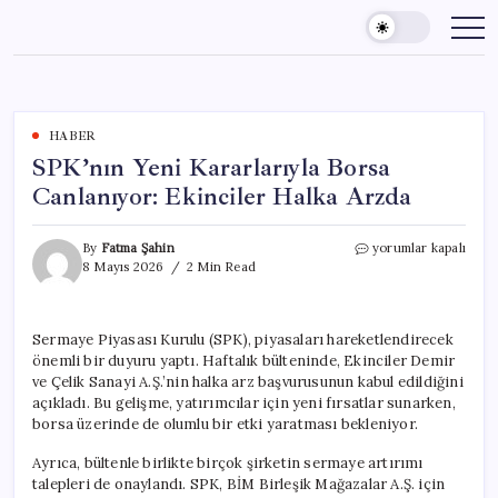
Skip
to
content
HABER
SPK’nın Yeni Kararlarıyla Borsa
Canlanıyor: Ekinciler Halka Arzda
SPK’nın
By
Fatma Şahin
yorumlar kapalı
Yeni
8 Mayıs 2026
2 Min Read
Kararlarıyla
Borsa
Canlanıyor:
Sermaye Piyasası Kurulu (SPK), piyasaları hareketlendirecek
Ekinciler
önemli bir duyuru yaptı. Haftalık bülteninde, Ekinciler Demir
Halka
Arzda
ve Çelik Sanayi A.Ş.’nin halka arz başvurusunun kabul edildiğini
için
açıkladı. Bu gelişme, yatırımcılar için yeni fırsatlar sunarken,
borsa üzerinde de olumlu bir etki yaratması bekleniyor.
Ayrıca, bültenle birlikte birçok şirketin sermaye artırımı
talepleri de onaylandı. SPK, BİM Birleşik Mağazalar A.Ş. için