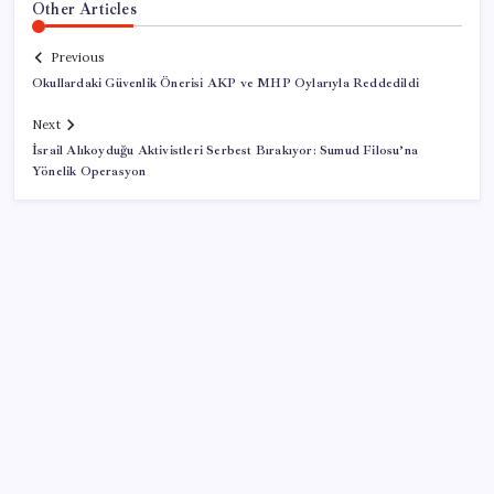
Other Articles
Previous
Okullardaki Güvenlik Önerisi AKP ve MHP Oylarıyla Reddedildi
Next
İsrail Alıkoyduğu Aktivistleri Serbest Bırakıyor: Sumud Filosu’na
Yönelik Operasyon
SON YAZILAR
DUS 1. dönem ek yerleştirme sonuçları açıklandı