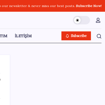
o our newsletter & never miss our best posts.
Subscribe Now!
TIM
İLETİŞİM
Subscribe
ı
SON YAZILAR
DUS 1. dönem ek yerleştirme sonuçları
f
açıklandı