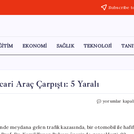
Subscribe t
ĞİTİM
EKONOMİ
SAĞLIK
TEKNOLOJİ
TANI
cari Araç Çarpıştı: 5 Yaralı
Siverek’te
yorumlar kapal
Otomobil
ve
Hafif
Ticari
inde meydana gelen trafik kazasında, bir otomobil ile hafi
Araç