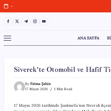
Skip
-
to
content
https://www.facebook.com/
https://twitter.com/
https://t.me/
https://www.instagram.com/
https://youtube.com/
ANA SAYFA
E
Siverek’te Otomobil ve Hafif Ti
By
Fatma Şahin
17 Mayıs 2026
1 Min Read
17 Mayıs 2026 tarihinde Şanlıurfa’nın Siverek ilçes