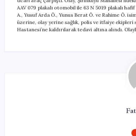
ticari araç çarpıştı. Olay, Şirinkuyu Mahallesi’ndek
AAV 079 plakalı otomobil ile 63 N 5019 plakalı ha
A., Yusuf Arda Ö., Yunus Berat Ö. ve Rahime Ö. isim
üzerine, olay yerine sağlık, polis ve itfaiye ekipleri
Hastanesi’ne kaldırılarak tedavi altına alındı. Olay
Fa