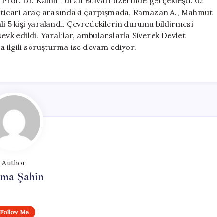
i Prof. Dr. Kamil Turan Bulvarı üzerinde gerçekleşti. 02
Çarpıştı:
fif ticari araç arasındaki çarpışmada, Ramazan A., Mahmut
5
li 5 kişi yaralandı. Çevredekilerin durumu bildirmesi
Yaralı
 sevk edildi. Yaralılar, ambulanslarla Siverek Devlet
için
la ilgili soruşturma ise devam ediyor.
Author
tma Şahin
Follow Me