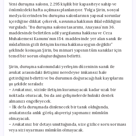
Yeni duruşma salonu, 2.295 kişilik bir kapasiteye sahip ve
önümüzdeki hafta açılması planlanıyor. Tolga Şirin, sosyal
medya üzerinden bu duruşma salonlarının yapısal sorunlar
içerdiğine dikkat çekerek, savunma hakkının ihlal edildiğini
vurguladı. “Bu duruşma salonu tasarımı, Anayasa’nın 36.
maddesinde belirtilen adil yargılanma hakkına ve Ceza
Muhakemesi Kanunu’nun 154. maddesinde yer alan sanık ile
müdafiinin gizli iletişim kurma hakkına uygun değildir”
şeklinde konuşan Şirin, bu mimari yapının tüm sanıklar için
temel bir sorun oluşturduğunu belirtti.
Şirin, duruşma salonundaki yerleşim düzeninin sanık ile
avukat arasındaki iletişimi neredeyse imkansız hale
getirdiğini belirtti ve bu durumun doğuracağı hak kayıplarını
şu şekilde sıraladı:
– Avukatınız, sizinle iletişim kuramayacak kadar uzak bir
noktada oturacak, bu da ani gelişmelerde hukuki destek
almanızı engelleyecek.
– İlk defa duruşmada dinlenecek bir tanık olduğunda,
avukatınızla anlık görüş alışverişi yapmanız mümkün
olmayacak.
– Avukatınız bir detayı unuttuğunda, size gizlice soru sorması
veya sizi uyarması mümkün olmayacak.