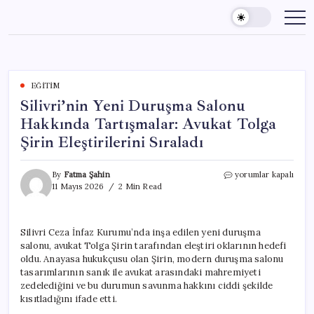
Skip
to
content
EĞITIM
Silivri’nin Yeni Duruşma Salonu
Hakkında Tartışmalar: Avukat Tolga
Şirin Eleştirilerini Sıraladı
Silivri’nin
By
Fatma Şahin
yorumlar kapalı
Yeni
11 Mayıs 2026
2 Min Read
Duruşma
Salonu
Hakkında
Silivri Ceza İnfaz Kurumu’nda inşa edilen yeni duruşma
Tartışmalar:
salonu, avukat Tolga Şirin tarafından eleştiri oklarının hedefi
Avukat
Tolga
oldu. Anayasa hukukçusu olan Şirin, modern duruşma salonu
Şirin
tasarımlarının sanık ile avukat arasındaki mahremiyeti
Eleştirilerini
zedelediğini ve bu durumun savunma hakkını ciddi şekilde
Sıraladı
kısıtladığını ifade etti.
için