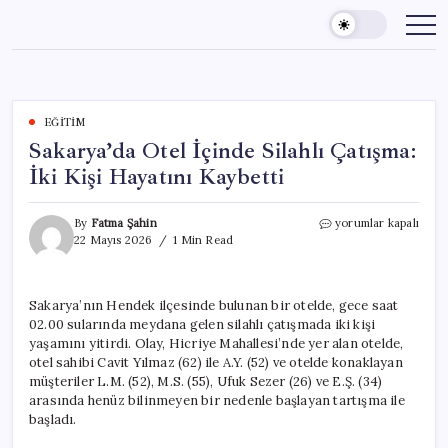
Skip
to
content
EĞITIM
Sakarya’da Otel İçinde Silahlı Çatışma:
İki Kişi Hayatını Kaybetti
Sakarya’da
By
Fatma Şahin
yorumlar kapalı
Otel
22 Mayıs 2026
1 Min Read
İçinde
Silahlı
Çatışma:
Sakarya’nın Hendek ilçesinde bulunan bir otelde, gece saat
İki
02.00 sularında meydana gelen silahlı çatışmada iki kişi
Kişi
Hayatını
yaşamını yitirdi. Olay, Hicriye Mahallesi’nde yer alan otelde,
Kaybetti
otel sahibi Cavit Yılmaz (62) ile A.Y. (52) ve otelde konaklayan
için
müşteriler L.M. (52), M.S. (55), Ufuk Sezer (26) ve E.Ş. (34)
arasında henüz bilinmeyen bir nedenle başlayan tartışma ile
başladı.