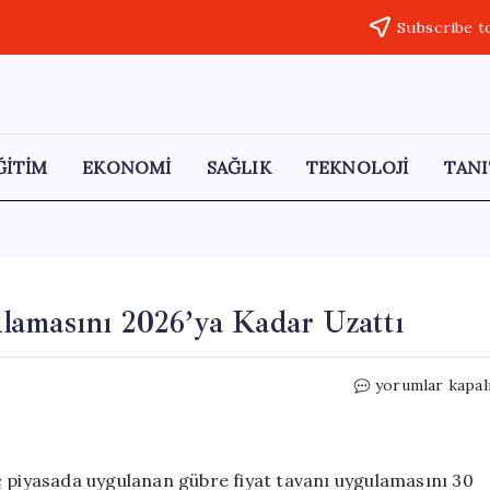
Subscribe t
ĞİTİM
EKONOMİ
SAĞLIK
TEKNOLOJİ
TANI
lamasını 2026’ya Kadar Uzattı
Rusya,
yorumlar kapal
Gübre
Fiyat
Tavan
Uygulamasını
ç piyasada uygulanan gübre fiyat tavanı uygulamasını 30