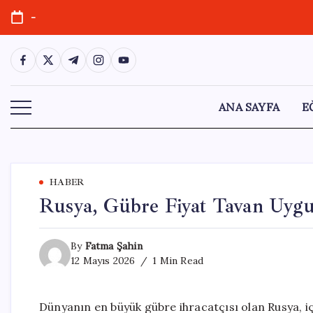
Skip
-
to
content
https://www.facebook.com/
https://twitter.com/
https://t.me/
https://www.instagram.com/
https://youtube.com/
ANA SAYFA
E
HABER
Rusya, Gübre Fiyat Tavan Uygu
By
Fatma Şahin
12 Mayıs 2026
1 Min Read
Dünyanın en büyük gübre ihracatçısı olan Rusya, i