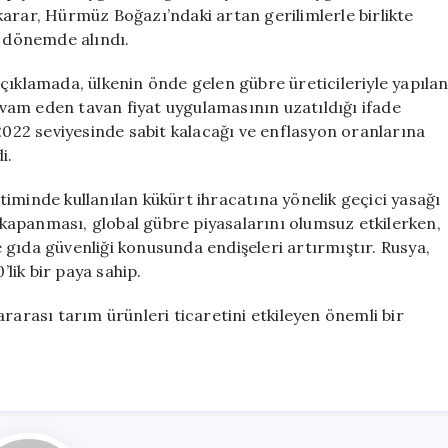
2026’ya
arar, Hürmüz Boğazı’ndaki artan gerilimlerle birlikte
Kadar
r dönemde alındı.
Uzattı
için
çıklamada, ülkenin önde gelen gübre üreticileriyle yapıla
vam eden tavan fiyat uygulamasının uzatıldığı ifade
 2022 seviyesinde sabit kalacağı ve enflasyon oranlarına
i.
iminde kullanılan kükürt ihracatına yönelik geçici yasağı
kapanması, global gübre piyasalarını olumsuz etkilerken,
ve gıda güvenliği konusunda endişeleri artırmıştır. Rusya,
lik bir paya sahip.
rarası tarım ürünleri ticaretini etkileyen önemli bir