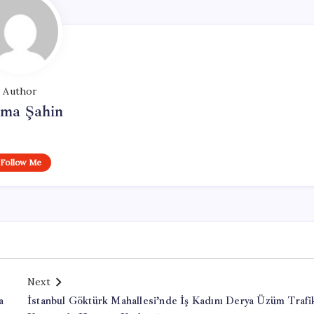
Author
tma Şahin
Follow Me
Next
a
İstanbul Göktürk Mahallesi’nde İş Kadını Derya Üzüm Trafi