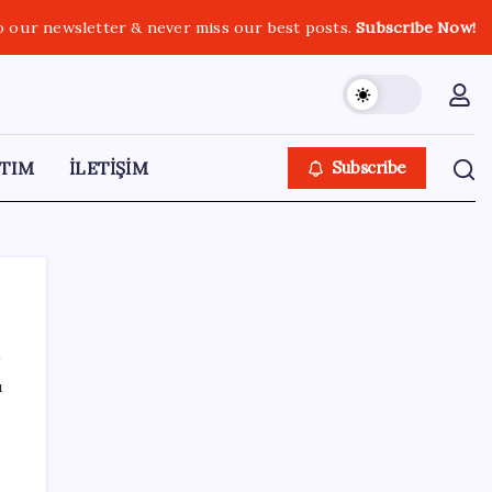
o our newsletter & never miss our best posts.
Subscribe Now!
TIM
İLETİŞİM
Subscribe
ı
SON YAZILAR
DUS 1. dönem ek yerleştirme sonuçları
açıklandı