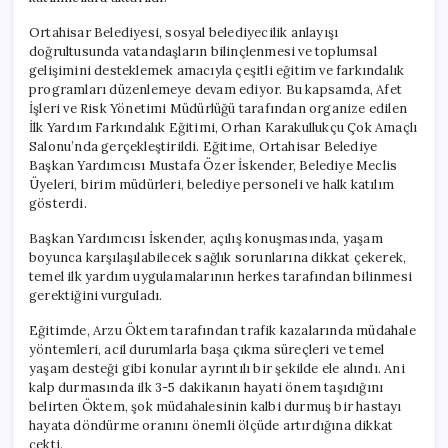
Ortahisar Belediyesi, sosyal belediyecilik anlayışı
doğrultusunda vatandaşların bilinçlenmesi ve toplumsal
gelişimini desteklemek amacıyla çeşitli eğitim ve farkındalık
programları düzenlemeye devam ediyor. Bu kapsamda, Afet
İşleri ve Risk Yönetimi Müdürlüğü tarafından organize edilen
İlk Yardım Farkındalık Eğitimi, Orhan Karakullukçu Çok Amaçlı
Salonu’nda gerçekleştirildi. Eğitime, Ortahisar Belediye
Başkan Yardımcısı Mustafa Özer İskender, Belediye Meclis
Üyeleri, birim müdürleri, belediye personeli ve halk katılım
gösterdi.
Başkan Yardımcısı İskender, açılış konuşmasında, yaşam
boyunca karşılaşılabilecek sağlık sorunlarına dikkat çekerek,
temel ilk yardım uygulamalarının herkes tarafından bilinmesi
gerektiğini vurguladı.
Eğitimde, Arzu Öktem tarafından trafik kazalarında müdahale
yöntemleri, acil durumlarla başa çıkma süreçleri ve temel
yaşam desteği gibi konular ayrıntılı bir şekilde ele alındı. Ani
kalp durmasında ilk 3-5 dakikanın hayati önem taşıdığını
belirten Öktem, şok müdahalesinin kalbi durmuş bir hastayı
hayata döndürme oranını önemli ölçüde artırdığına dikkat
çekti.