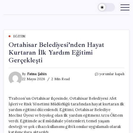
Skip
to
content
EĞITIM
Ortahisar Belediyesi’nden Hayat
Kurtaran İlk Yardım Eğitimi
Gerçekleşti
Ortahisar
By
Fatma Şahin
yorumlar kapalı
Belediyesi’nden
22 Mayıs 2026
2 Min Read
Hayat
Kurtaran
İlk
Trabzon’un Ortahisar ilçesinde, Ortahisar Belediyesi Afet
Yardım
İşleri ve Risk Yönetimi Müdürlüğü tarafından hayat kurtaran ilk
Eğitimi
Gerçekleşti
yardım eğitimi düzenlendi. Eğitimi, Ortahisar Belediye
için
Meclisi Üyesi ve biyolog olan ilk yardım eğitmeni Arzu Öktem
verdi. Eğitimde acil müdahale yöntemleri, temel yaşam
desteği ve şok cihazı kullanımı gibi konular uygulamalı olarak
katılımcılara aktarıldı.