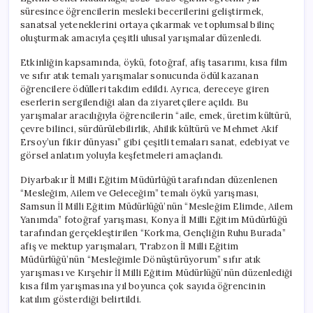
için
süresince öğrencilerin mesleki becerilerini geliştirmek,
sanatsal yeteneklerini ortaya çıkarmak ve toplumsal bilinç
oluşturmak amacıyla çeşitli ulusal yarışmalar düzenledi.
Etkinliğin kapsamında, öykü, fotoğraf, afiş tasarımı, kısa film
ve sıfır atık temalı yarışmalar sonucunda ödül kazanan
öğrencilere ödülleri takdim edildi. Ayrıca, dereceye giren
eserlerin sergilendiği alan da ziyaretçilere açıldı. Bu
yarışmalar aracılığıyla öğrencilerin “aile, emek, üretim kültürü,
çevre bilinci, sürdürülebilirlik, Ahilik kültürü ve Mehmet Akif
Ersoy’un fikir dünyası” gibi çeşitli temaları sanat, edebiyat ve
görsel anlatım yoluyla keşfetmeleri amaçlandı.
Diyarbakır İl Milli Eğitim Müdürlüğü tarafından düzenlenen
“Mesleğim, Ailem ve Geleceğim” temalı öykü yarışması,
Samsun İl Milli Eğitim Müdürlüğü’nün “Mesleğim Elimde, Ailem
Yanımda” fotoğraf yarışması, Konya İl Milli Eğitim Müdürlüğü
tarafından gerçekleştirilen “Korkma, Gençliğin Ruhu Burada”
afiş ve mektup yarışmaları, Trabzon İl Milli Eğitim
Müdürlüğü’nün “Mesleğimle Dönüştürüyorum” sıfır atık
yarışması ve Kırşehir İl Milli Eğitim Müdürlüğü’nün düzenlediği
kısa film yarışmasına yıl boyunca çok sayıda öğrencinin
katılım gösterdiği belirtildi.