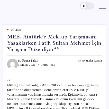
Skip
to
content
EĞITIM
MEB, Atatürk’e Mektup Yarışmasını
Yasaklarken Fatih Sultan Mehmet İçin
Yarışma Düzenliyor**
MEB,
By
Fatma Şahin
yorumlar kapalı
Atatürk’e
3 Mayıs 2026
1 Min Read
Mektup
Yarışmasını
Yasaklarken
**
Fatih
Milli Eğitim Bakanlığı (MEB), 2017 yılından bu yana Eğitim-İş
Sultan
Mehmet
tarafından düzenlenen “Gençlerden Atatürk’e Mektup”
İçin
yarışmasının yapılmasına izin vermedi. Eğitim-İş, bu yarışı,
Yarışma
Mustafa Kemal Atatürk’ü anmak ve onun ilkelerini gelecek
Düzenliyor**
nesillere aktarmak amacıyla gerçekleştiriyordu. Ancak,
için
MEB’in bu yılki yasaklama kararına ilişkin olarak Milli Eğitim