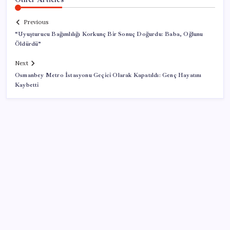
Previous
“Uyuşturucu Bağımlılığı Korkunç Bir Sonuç Doğurdu: Baba, Oğlunu
Öldürdü”
Next
Osmanbey Metro İstasyonu Geçici Olarak Kapatıldı: Genç Hayatını
Kaybetti
SON YAZILAR
Yargıtay’dan kritik karar: SGK emekliye faiz