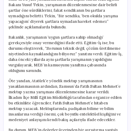
Bakanı Yusuf Tekin, yarışmanın düzenlenmesine dair belirli
şartlar öne sürdüklerini, fakat sendikanın bu şartlara
uymadığını belirtti. Tekin, “Bir sendika, ‘ben okulda yarışma
yapacağım’ diyerek şartlara uymadan hareket edemez”
şeklinde açıklamalarda bulundu.
Bakanlık, yarışmanın ‘uygun şartlara sahip olmadığı’
gerekçesiyle onay vermediğini ifade etti. Eğitim-İş ise, bu
durumu eleştirerek, “Sorunun teknik değil, çözüm üretilmeme
niyetinden kaynaklandığını biliyoruz” yanıtını verdi. Eğitim-İş,
daha önceki yıllarda aynı şartlarla yarışmanın yapıldığını
vurgulayarak, MEB’in kamuoyunu yanıltma çabasında
olduğunu savundu.
Öte yandan, Atatürk’e yönelik mektup yarışmasının
yasaklanmasının ardından, Samsun’da Fatih Sultan Mehmet’e
mektup yazma yarışması düzenlenmesine karar verildi.
İlkadım İlçe Millî Eğitim Müdürlüğü tarafından organize edilen
bu etkinlikte öğrenciler, Fatih Sultan Mehmet’e hitaben
mektup yazacak. Mektuplarında, padişahın bilime ve bilim
insanlarına verdiği önemi, çok boyutlu entelektüel kişiliğini ve
medeniyet anlayışını kendi bakış açılarıyla ifade edecekler.
Bu durum, MEB’in değerler üzerinden bir ayrıştırma yaptığı