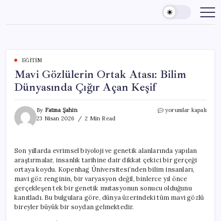
Skip
to
content
EĞITIM
Mavi Gözlülerin Ortak Atası: Bilim
Dünyasında Çığır Açan Keşif
Mavi
By
Fatma Şahin
yorumlar kapalı
Gözlülerin
23 Nisan 2026
2 Min Read
Ortak
Atası:
Bilim
Son yıllarda evrimsel biyoloji ve genetik alanlarında yapılan
Dünyasında
araştırmalar, insanlık tarihine dair dikkat çekici bir gerçeği
Çığır
Açan
ortaya koydu. Kopenhag Üniversitesi’nden bilim insanları,
Keşif
mavi göz renginin, bir varyasyon değil, binlerce yıl önce
için
gerçekleşen tek bir genetik mutasyonun sonucu olduğunu
kanıtladı. Bu bulgulara göre, dünya üzerindeki tüm mavi gözlü
bireyler büyük bir soydan gelmektedir.