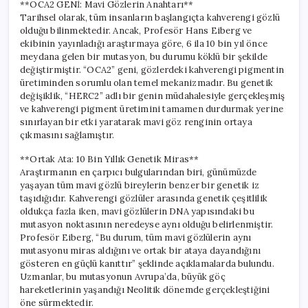
**OCA2 GENİ: Mavi Gözlerin Anahtarı**
Tarihsel olarak, tüm insanların başlangıçta kahverengi gözlü
olduğu bilinmektedir. Ancak, Profesör Hans Eiberg ve
ekibinin yayınladığı araştırmaya göre, 6 ila 10 bin yıl önce
meydana gelen bir mutasyon, bu durumu köklü bir şekilde
değiştirmiştir. “OCA2” geni, gözlerdeki kahverengi pigmentin
üretiminden sorumlu olan temel mekanizmadır. Bu genetik
değişiklik, “HERC2” adlı bir genin müdahalesiyle gerçekleşmiş
ve kahverengi pigment üretimini tamamen durdurmak yerine
sınırlayan bir etki yaratarak mavi göz renginin ortaya
çıkmasını sağlamıştır.
**Ortak Ata: 10 Bin Yıllık Genetik Miras**
Araştırmanın en çarpıcı bulgularından biri, günümüzde
yaşayan tüm mavi gözlü bireylerin benzer bir genetik iz
taşıdığıdır. Kahverengi gözlüler arasında genetik çeşitlilik
oldukça fazla iken, mavi gözlülerin DNA yapısındaki bu
mutasyon noktasının neredeyse aynı olduğu belirlenmiştir.
Profesör Eiberg, “Bu durum, tüm mavi gözlülerin aynı
mutasyonu miras aldığını ve ortak bir ataya dayandığını
gösteren en güçlü kanıttır” şeklinde açıklamalarda bulundu.
Uzmanlar, bu mutasyonun Avrupa’da, büyük göç
hareketlerinin yaşandığı Neolitik dönemde gerçekleştiğini
öne sürmektedir.