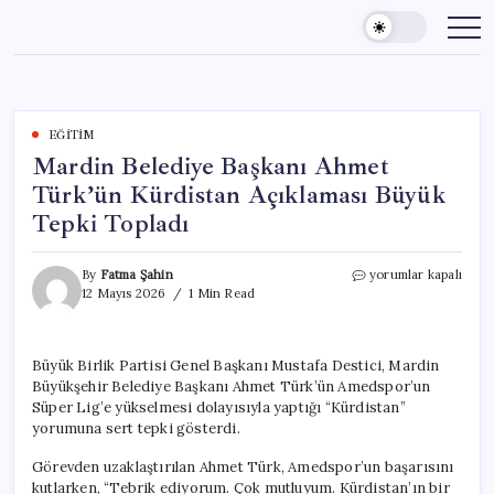
Skip
to
content
EĞITIM
Mardin Belediye Başkanı Ahmet
Türk’ün Kürdistan Açıklaması Büyük
Tepki Topladı
Mardin
By
Fatma Şahin
yorumlar kapalı
Belediye
12 Mayıs 2026
1 Min Read
Başkanı
Ahmet
Türk’ün
Büyük Birlik Partisi Genel Başkanı Mustafa Destici, Mardin
Kürdistan
Büyükşehir Belediye Başkanı Ahmet Türk’ün Amedspor’un
Açıklaması
Büyük
Süper Lig’e yükselmesi dolayısıyla yaptığı “Kürdistan”
Tepki
yorumuna sert tepki gösterdi.
Topladı
için
Görevden uzaklaştırılan Ahmet Türk, Amedspor’un başarısını
kutlarken, “Tebrik ediyorum. Çok mutluyum. Kürdistan’ın bir