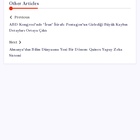
Other Articles
Previous
ABD Kongresi’nde ‘İran’ İtirafı: Pentagon’un Gizlediği Büyük Kaybın
Detayları Ortaya Çıktı
Next
Almanya’dan Bilim Dünyasına Yeni Bir Dönem: Quinex Yapay Zeka
Sistemi
SON YAZILAR
DUS 1. dönem ek yerleştirme sonuçları açıklandı