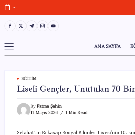
Skip
-
to
content
https://www.facebook.com/
https://twitter.com/
https://t.me/
https://www.instagram.com/
https://youtube.com/
ANA SAYFA
E
EĞITIM
Liseli Gençler, Unutulan 70 Bin
By
Fatma Şahin
11 Mayıs 2026
1 Min Read
Selahattin Erkasap Sosyal Bilimler Lisesi’nin 10. s