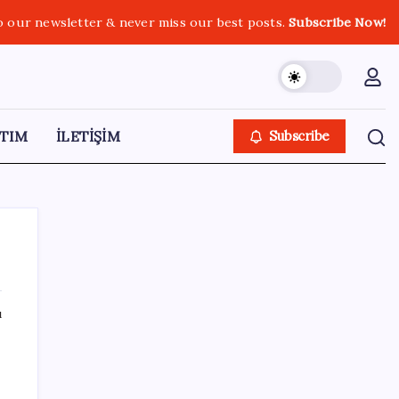
o our newsletter & never miss our best posts.
Subscribe Now!
TIM
İLETİŞİM
Subscribe
ı
SON YAZILAR
DUS 1. dönem ek yerleştirme sonuçları
açıklandı