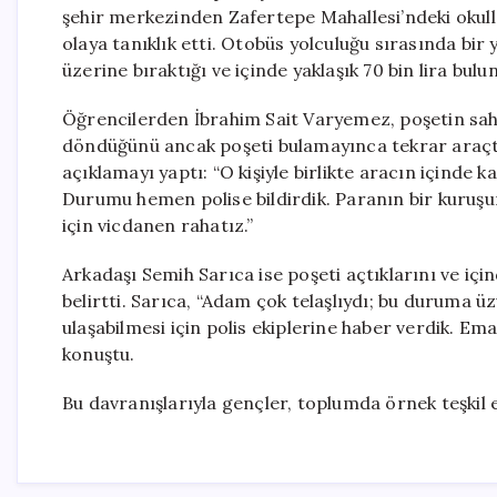
şehir merkezinden Zafertepe Mahallesi’ndeki okull
olaya tanıklık etti. Otobüs yolculuğu sırasında bir
üzerine bıraktığı ve içinde yaklaşık 70 bin lira bul
Öğrencilerden İbrahim Sait Varyemez, poşetin sahi
döndüğünü ancak poşeti bulamayınca tekrar araçtan 
açıklamayı yaptı: “O kişiyle birlikte aracın içinde
Durumu hemen polise bildirdik. Paranın bir kuruşu
için vicdanen rahatız.”
Arkadaşı Semih Sarıca ise poşeti açtıklarını ve için
belirtti. Sarıca, “Adam çok telaşlıydı; bu duruma ü
ulaşabilmesi için polis ekiplerine haber verdik. Ema
konuştu.
Bu davranışlarıyla gençler, toplumda örnek teşkil e