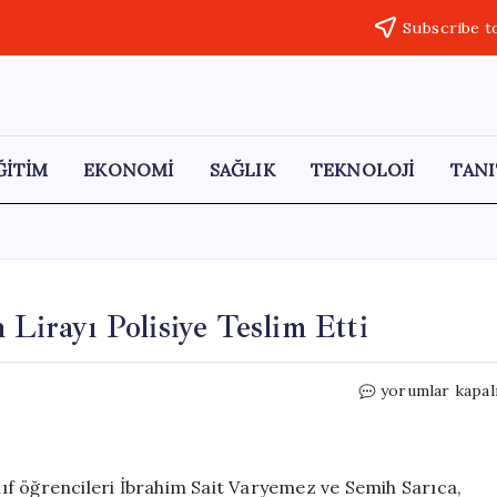
Subscribe t
ĞİTİM
EKONOMİ
SAĞLIK
TEKNOLOJİ
TANI
 Lirayı Polisiye Teslim Etti
Liseli
yorumlar kapal
Gençler,
Unutulan
70
Bin
ınıf öğrencileri İbrahim Sait Varyemez ve Semih Sarıca,