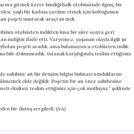
Lirayı
arına gitmek üzere bindiği halk otobüsünde ilginç bir
Polisiye
 yolcu, yaşlı bir kadına yardım etmek için koltuğunun
Teslim
unan poşeti unutarak araçtan indi.
Etti
için
binin otobüsten indikten kısa bir süre sonra geri
indiğini ifade etti. Varyemez, yaşanan olayla ilgili şu
 kaybolan poşeti aradık, ama bulamayınca otobüsten indik.
na bile dokunmadık, tutanak karşılığında teslim ettiğimiz
de sahibine ait bir iletişim bilgisi bulmayı umduklarını
zülmemek elde değildi. Poşetin bir an önce sahibesine
neti eksiksiz teslim ettiğimiz için çok mutluyuz.” şeklinde
den bir duruş sergiledi. (AA)