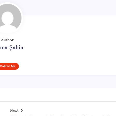
Author
tma Şahin
Follow Me
Next