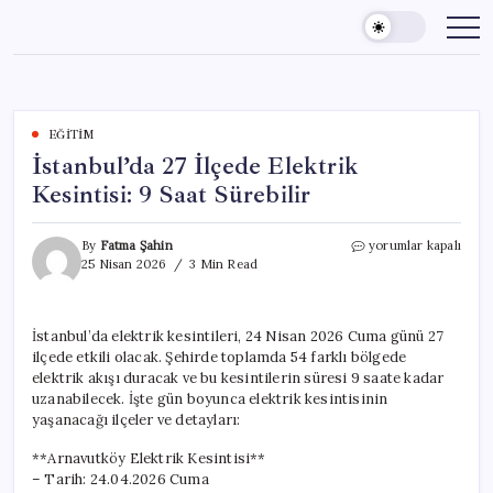
Skip
to
content
EĞITIM
İstanbul’da 27 İlçede Elektrik
Kesintisi: 9 Saat Sürebilir
İstanbul’da
By
Fatma Şahin
yorumlar kapalı
27
25 Nisan 2026
3 Min Read
İlçede
Elektrik
Kesintisi:
İstanbul’da elektrik kesintileri, 24 Nisan 2026 Cuma günü 27
9
ilçede etkili olacak. Şehirde toplamda 54 farklı bölgede
Saat
Sürebilir
elektrik akışı duracak ve bu kesintilerin süresi 9 saate kadar
için
uzanabilecek. İşte gün boyunca elektrik kesintisinin
yaşanacağı ilçeler ve detayları:
**Arnavutköy Elektrik Kesintisi**
– Tarih: 24.04.2026 Cuma