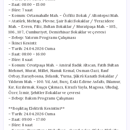
– Saat: 08:00 – 15:00
– Süre: 7 saat
– Konum: Ortamahalle Mah. – Özfiliz Sokak / Altıntepsi Mah.
– Atatürk, Mehtap, Plevne, Şair Baki Sokaklar / Terazidere
Mah. – Evren, Filiz, Sultan Sokaklar / Muratpaşa Mah. – 105.,
106., 107., Cumhuriyet, Demirhisar Sokaklar ve çevresi
– Sebep: Yatırım Programı Çalışması
– İkinci Kesinti:
– Tarih: 24.04.2026 Cuma
– Saat: 08:00 – 16:00
– Süre: 8 saat
– Konum: Cevatpaşa Mah. – Amiral Sadık Altıcan, Fatih Sultan
Mehmet, Murat, Millet, Namık Kemal, Osman Gazi, Rauf
Orbay, Saraybosna, Selanik, Turna, Şükrü Kanatlı Sokaklar /
Yıldırım Mah. – 100. Yıl, Ant, Burç, Eski Edirne Asfaltı, Ihlamur,
Kır, Kızılırmak, Kuşçu Çıkmazı, Kirazlı Yayla, Magosa, Uludağ,
Özer, İzmir, Şehitler Sokaklar ve çevresi
– Sebep: Bakım Programı Çalışması
**Beşiktaş Elektrik Kesintisi**
– Tarih: 24.04.2026 Cuma
– Saat: 09:00 – 17:00
– Süre: 8 saat