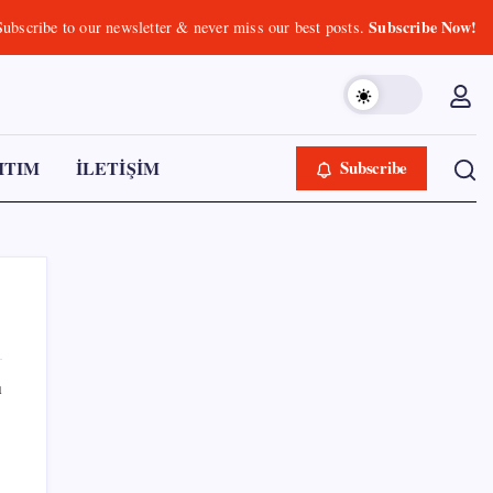
Subscribe Now!
Subscribe to our newsletter & never miss our best posts.
ITIM
İLETİŞİM
Subscribe
ı
SON YAZILAR
ABD, İran-Umman anlaşması sonrası ablukayı
kaldıracak