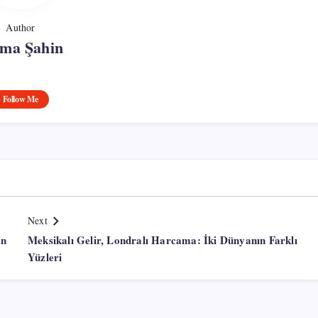
Author
tma Şahin
Follow Me
Next
en
Meksikalı Gelir, Londralı Harcama: İki Dünyanın Farklı
Yüzleri