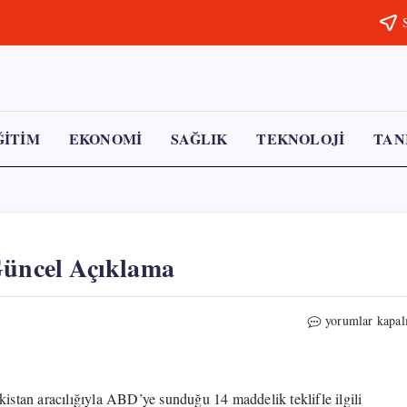
ĞİTİM
EKONOMİ
SAĞLIK
TEKNOLOJİ
TAN
Güncel Açıklama
İran’dan
yorumlar kapal
Müzakerelere
İlişkin
Güncel
Açıklama
kistan aracılığıyla ABD’ye sunduğu 14 maddelik teklifle ilgili