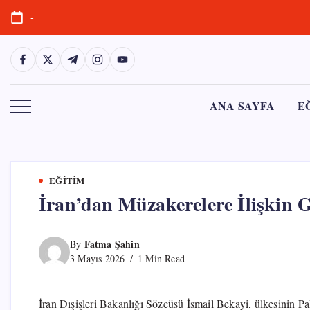
Skip
-
to
content
https://www.facebook.com/
https://twitter.com/
https://t.me/
https://www.instagram.com/
https://youtube.com/
ANA SAYFA
E
EĞITIM
İran’dan Müzakerelere İlişkin 
Fatma Şahin
By
3 Mayıs 2026
1 Min Read
İran Dışişleri Bakanlığı Sözcüsü İsmail Bekayi, ülkesinin Pa