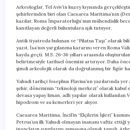
Arkeologlar, Tel Aviv’in kuzey kıyısında gerçekleşt
şehirlerinden biri olan Caesarea Maritima’nın (Den
kazılar, Roma İmparatorluğu’nun mühendislik beceril
kanıtlayan değerli buluntulara ışık tutuyor.
Antik tiyatroda bulunan ve “Pilatus Taşı” olarak bili
yazıt, İsa’nın yargılanma kararını veren Roma Valis
kayda geçti. M.S. 26-36 yılları arasında oluşturula
belirtmesiyle tarihsel önemini artırıyor. Daha önc
şimdi arkeolojik olarak da doğrulanmış bir figür hal
Yahudi tarihçi Josephus Flavius’un yazılarında yer 
şehir, döneminin “teknoloji merkezi” olarak kabul 
devasa yapay liman, adli yapılar olarak kullanılan 
hipodrom ve su kemerleri yer alıyor.
Caesarea Maritima, İncil’in “Elçilerin İşleri” kısmın
Petrus’un ilk Yahudi olmayan inananı vaftiz ettiği y
inançların sınırlarını aşmasına olanak tanıdı. Arke