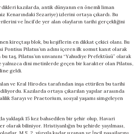
Caesarea
irdikleri kazılarda, antik dünyanın en önemli liman
Maritima’nın
iz Kenarındaki Sezariye) izlerini ortaya çıkardı. Bu
Gizemleri
erini ve İncil’de yer alan olayların tarihi gerçekliğini
için
nen kireçtaşı blok, bu keşiflerin en dikkat çekici olanı. Bu
i Pontius Pilatus’un adını içeren ilk somut kanıt olarak
n bu taş, Pilatus’un unvanını “Yahudiye Prefektüsü” olarak
e yalnızca dini metinlerde geçen bir karakter olan Pilatus,
ine geldi.
alan ve Kral Hirodes tarafından inşa ettirilen bu tarihi
ediliyordu. Kazılarda ortaya çıkarılan yapılar arasında
Valilik Sarayı ve Praetorium, sosyal yaşamı simgeleyen
da yaklaşık 15 kez bahsedilen bir şehir olup, Havari
er olarak biliniyor. Hristiyanlığın bu şehirde yayılması,
ologlar, M.S. 2. yüzyıla kadar uzanan ve İncil pasajlarını