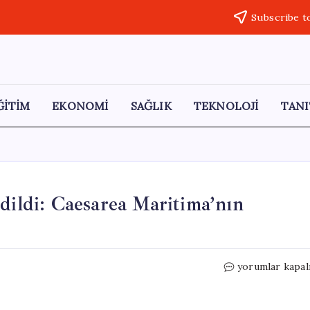
Subscribe t
ĞİTİM
EKONOMİ
SAĞLIK
TEKNOLOJİ
TANI
dildi: Caesarea Maritima’nın
İncil’de
yorumlar kapal
Betimlenen
Şehir
Keşfedildi: