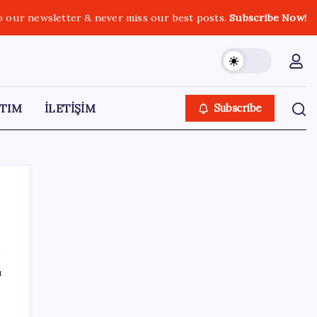
o our newsletter & never miss our best posts.
Subscribe Now!
TIM
İLETİŞİM
Subscribe
SON YAZILAR
ı
Apple’ın alışık olmadığı tablo: iPhone 18
öncesi bellek pazarlığı tersine döndü