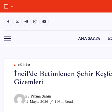
Skip
-
to
content
https://www.facebook.com/
https://twitter.com/
https://t.me/
https://www.instagram.com/
https://youtube.com/
ANA SAYFA
E
EĞITIM
İncil’de Betimlenen Şehir Keşfe
Gizemleri
By
Fatma Şahin
12 Mayıs 2026
1 Min Read