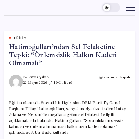
Skip
to
content
EĞITIM
Hatimoğulları’ndan Sel Felaketine
Tepki: “Önlemsizlik Halkın Kaderi
Olmamalı”
Hatimoğulları’ndan
By
Fatma Şahin
yorumlar kapalı
Sel
22 Mayıs 2026
1 Min Read
Felaketine
Tepki:
“Önlemsizlik
Eğitim alanında önemli bir figür olan DEM Parti Eş Genel
Halkın
Başkanı Tülay Hatimoğulları, sosyal medya üzerinden Hatay,
Kaderi
Olmamalı”
Adana ve Mersin’de meydana gelen sel felaketi ile ilgili
için
açıklamalarda bulundu. Hatimoğulları, “Sorumluların sessiz
kalması ve önlem alınmaması halkımızın kaderi olamaz”
şeklinde sert bir ifade kullandı.