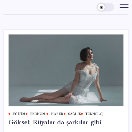
Skip
to
content
EĞITIM
EKONOMI
HABER
SAĞLIK
TEKNOLOJI
Göksel: Rüyalar da şarkılar gibi