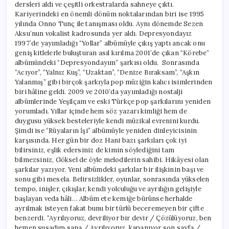
dersleri aldı ve çeşitli orkestralarda sahneye çıktı.
Kariyerindeki en önemli dönüm noktalarından biri ise 1995
yılında Onno Tunç ile tanışması oldu. Aynı dönemde Sezen
Aksu’nun vokalist kadrosunda yer aldı. Depresyondayız
1997’de yayımladığı “Yollar” albümüyle çıkış yaptı ancak onu
geniş kitlelerle buluşturan asıl kırılma 2001’de çıkan “Körebe”
albümündeki “Depresyondayım” şarkısı oldu. Sonrasında
“Acıyor”, “Yalnız Kuş”, “Uzaktan”, “Denize Bıraksam”, “Aşkın
Yalanmış” gibi birçok şarkıyla pop müziğin kalıcı isimlerinden
biri hâline geldi. 2009 ve 2010’da yayımladığı nostalji
albümlerinde Yeşilçam ve eski Türkçe pop şarkılarını yeniden
yorumladı. Yıllar içinde hem söz yazarı kimliği hem de
duygusu yüksek besteleriyle kendi müzikal evrenini kurdu.
Şimdi ise “Rüyaların İşi” albümüyle yeniden dinleyicisinin
karşısında. Her gün bir doz Hani bazı şarkıları çok iyi
bilirsiniz, eşlik edersiniz de kimin söylediğini tam
bilmezsiniz, Göksel de öyle melodilerin sahibi. Hikâyesi olan
şarkılar yazıyor. Yeni albümdeki şarkılar bir ilişkinin başı ve
sonu gibi mesela. Belirsizlikler, oyunlar, sonrasında yükselen
tempo, inişler, çıkışlar, kendi yolculuğu ve ayrılığın gelişiyle
başlayan veda hâli… Albüm ete kemiğe bürünse herhalde
ayrılmak isteyen fakat bunu bir türlü beceremeyen bir çifte
benzerdi. “Ayrılıyoruz, devriliyor bir devir / Çözülüyoruz, ben
hemen susadım sana / Ayrılıyoruz, kapanıyor son sayfa /