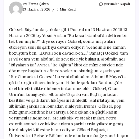
Göksel:
By
Fatma Şahin
yorumlar kapalı
Rüyalar
13 Haziran 2026
3 Min Read
da
şarkılar
gibi
Göksel: Rüyalar da şarkılar gibi Posted on 13 Haziran 2026 13
için
Haziran 2026 by Yusuf Arslan “Bu koca İstanbul’da deliren bir
tek ben miyim?” diye soruyor Göksel, sonra milyonları
etkileyen sesi ile şarkıya devam ediyor: “Kendimle ne zaman
bozuştum ben….Davalı ben davacı ben….” Sanatçı Göksel, tam
11 yıl sonra yeni albümü ile sevenleriyle buluştu. Albümün adı
“Rüyaların İşi”. Ayrıca “Be Oğlum” klibi de müzik sitelerinde
dönmeye başladı. Az önce sözlerini okuduğunuz şarkı yani
“Bir Cumartesi Gecesi” bu yeni albümden. Albüm 15 Mayıs’ta
çıktı, bir gün öncesinde yani 14’ünde şarkıları Bantmag’de
özel bir etkinlikte dinleme imkanımız oldu. Göksel, Okan
Urun’un konuğuydu. Albümde 12 şarkı var. Bu,12 şarkıdan
kesitiler ve şarkıların hikâyesini dinledik. Hatırlatayım, yeni
albümün şarkılarını buradan dinleyebilirsiniz. Göksel, pop
müziğinin kendine has tarzıyla öne çıkan en güçlü kadın
yorumcularından biri. Melankolik ve sıcak tınıları, retro
esintili sound’u ve hikâye anlatan şarkılarıyla yıllardır geniş
bir dinleyici kitlesine hitap ediyor. Göksel Boğaziçi
Üniversitesi Felsefe Bölümü’nde okurken müziğe yöneldi, şan