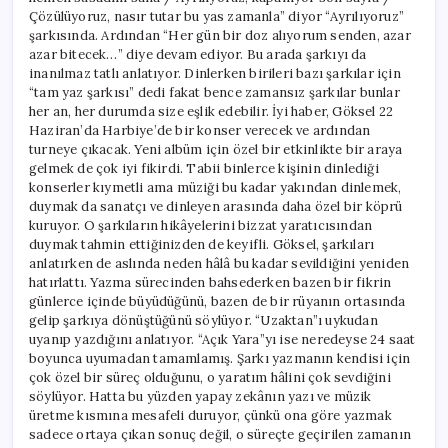
Çözülüyoruz, nasır tutar bu yas zamanla” diyor “Ayrılıyoruz”
şarkısında. Ardından “Her gün bir doz alıyorum senden, azar
azar bitecek…” diye devam ediyor. Bu arada şarkıyı da
inanılmaz tatlı anlatıyor. Dinlerken birileri bazı şarkılar için
“tam yaz şarkısı” dedi fakat bence zamansız şarkılar bunlar
her an, her durumda size eşlik edebilir. İyi haber, Göksel 22
Haziran’da Harbiye’de bir konser verecek ve ardından
turneye çıkacak. Yeni albüm için özel bir etkinlikte bir araya
gelmek de çok iyi fikirdi. Tabii binlerce kişinin dinlediği
konserler kıymetli ama müziği bu kadar yakından dinlemek,
duymak da sanatçı ve dinleyen arasında daha özel bir köprü
kuruyor. O şarkıların hikâyelerini bizzat yaratıcısından
duymak tahmin ettiğinizden de keyifli. Göksel, şarkıları
anlatırken de aslında neden hâlâ bu kadar sevildiğini yeniden
hatırlattı. Yazma sürecinden bahsederken bazen bir fikrin
günlerce içinde büyüdüğünü, bazen de bir rüyanın ortasında
gelip şarkıya dönüştüğünü söylüyor. “Uzaktan”ı uykudan
uyanıp yazdığını anlatıyor. “Açık Yara”yı ise neredeyse 24 saat
boyunca uyumadan tamamlamış. Şarkı yazmanın kendisi için
çok özel bir süreç olduğunu, o yaratım hâlini çok sevdiğini
söylüyor. Hatta bu yüzden yapay zekânın yazı ve müzik
üretme kısmına mesafeli duruyor, çünkü ona göre yazmak
sadece ortaya çıkan sonuç değil, o süreçte geçirilen zamanın