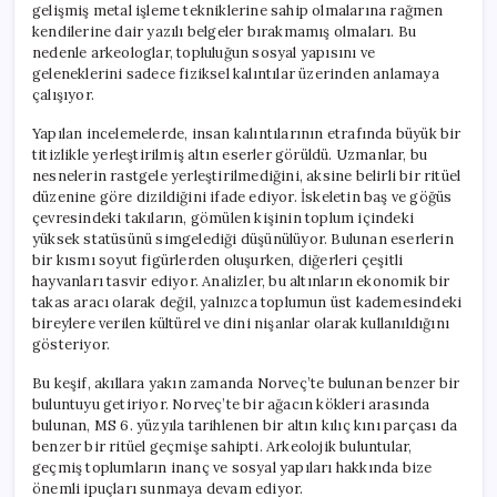
gelişmiş metal işleme tekniklerine sahip olmalarına rağmen
kendilerine dair yazılı belgeler bırakmamış olmaları. Bu
nedenle arkeologlar, topluluğun sosyal yapısını ve
geleneklerini sadece fiziksel kalıntılar üzerinden anlamaya
çalışıyor.
Yapılan incelemelerde, insan kalıntılarının etrafında büyük bir
titizlikle yerleştirilmiş altın eserler görüldü. Uzmanlar, bu
nesnelerin rastgele yerleştirilmediğini, aksine belirli bir ritüel
düzenine göre dizildiğini ifade ediyor. İskeletin baş ve göğüs
çevresindeki takıların, gömülen kişinin toplum içindeki
yüksek statüsünü simgelediği düşünülüyor. Bulunan eserlerin
bir kısmı soyut figürlerden oluşurken, diğerleri çeşitli
hayvanları tasvir ediyor. Analizler, bu altınların ekonomik bir
takas aracı olarak değil, yalnızca toplumun üst kademesindeki
bireylere verilen kültürel ve dini nişanlar olarak kullanıldığını
gösteriyor.
Bu keşif, akıllara yakın zamanda Norveç’te bulunan benzer bir
buluntuyu getiriyor. Norveç’te bir ağacın kökleri arasında
bulunan, MS 6. yüzyıla tarihlenen bir altın kılıç kını parçası da
benzer bir ritüel geçmişe sahipti. Arkeolojik buluntular,
geçmiş toplumların inanç ve sosyal yapıları hakkında bize
önemli ipuçları sunmaya devam ediyor.