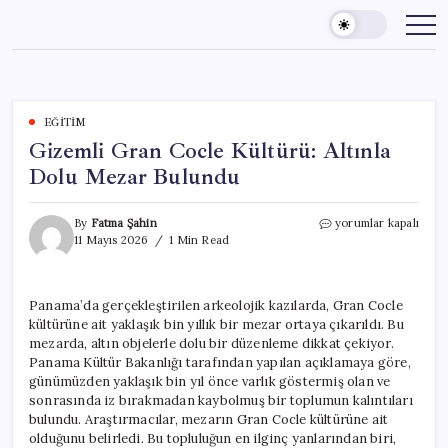
Skip
to
content
EĞITIM
Gizemli Gran Cocle Kültürü: Altınla
Dolu Mezar Bulundu
Gizemli
By
Fatma Şahin
yorumlar kapalı
Gran
11 Mayıs 2026
1 Min Read
Cocle
Kültürü:
Altınla
Panama’da gerçekleştirilen arkeolojik kazılarda, Gran Cocle
Dolu
kültürüne ait yaklaşık bin yıllık bir mezar ortaya çıkarıldı. Bu
Mezar
Bulundu
mezarda, altın objelerle dolu bir düzenleme dikkat çekiyor.
için
Panama Kültür Bakanlığı tarafından yapılan açıklamaya göre,
günümüzden yaklaşık bin yıl önce varlık göstermiş olan ve
sonrasında iz bırakmadan kaybolmuş bir toplumun kalıntıları
bulundu. Araştırmacılar, mezarın Gran Cocle kültürüne ait
olduğunu belirledi. Bu topluluğun en ilginç yanlarından biri,