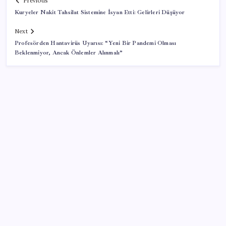
Previous
Kuryeler Nakit Tahsilat Sistemine İsyan Etti: Gelirleri Düşüyor
Next
Profesörden Hantavirüs Uyarısı: “Yeni Bir Pandemi Olması
Beklenmiyor, Ancak Önlemler Alınmalı”
SON YAZILAR
DUS 1. dönem ek yerleştirme sonuçları açıklandı
Temmuzda verdiler, ağustosta aldılar
YENİ Partili Burhanettin Bulut’tan Mansur Yavaş’ın