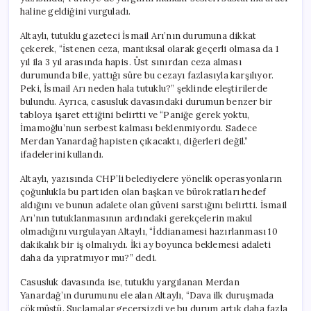
haline geldiğini vurguladı.
Altaylı, tutuklu gazeteci İsmail Arı’nın durumuna dikkat
çekerek, “İstenen ceza, mantıksal olarak geçerli olmasa da 1
yıl ila 3 yıl arasında hapis. Üst sınırdan ceza alması
durumunda bile, yattığı süre bu cezayı fazlasıyla karşılıyor.
Peki, İsmail Arı neden hala tutuklu?” şeklinde eleştirilerde
bulundu. Ayrıca, casusluk davasındaki durumun benzer bir
tabloya işaret ettiğini belirtti ve “Paniğe gerek yoktu,
İmamoğlu’nun serbest kalması beklenmiyordu. Sadece
Merdan Yanardağ hapisten çıkacaktı, diğerleri değil.”
ifadelerini kullandı.
Altaylı, yazısında CHP’li belediyelere yönelik operasyonların
çoğunlukla bu partiden olan başkan ve bürokratları hedef
aldığını ve bunun adalete olan güveni sarstığını belirtti. İsmail
Arı’nın tutuklanmasının ardındaki gerekçelerin makul
olmadığını vurgulayan Altaylı, “İddianamesi hazırlanması 10
dakikalık bir iş olmalıydı. İki ay boyunca beklemesi adaleti
daha da yıpratmıyor mu?” dedi.
Casusluk davasında ise, tutuklu yargılanan Merdan
Yanardağ’ın durumunu ele alan Altaylı, “Dava ilk duruşmada
çökmüştü. Suçlamalar geçersizdi ve bu durum artık daha fazla