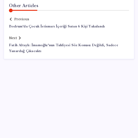
Other Articles
Previous
Bodrum’da Çocuk İstismarı İçeriği Satan 6 Kişi Yakalandı
Next
Fatih Altaylı: İmamoğlu’nun Tahliyesi Söz Konusu Değildi, Sadece
Yanardağ Çıkacaktı
SON YAZILAR
DUS 1. dönem ek yerleştirme sonuçları açıklandı