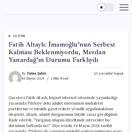
Skip
to
content
EĞITIM
Fatih Altaylı: İmamoğlu’nun Serbest
Kalması Beklenmiyordu, Merdan
Yanardağ’ın Durumu Farklıydı
Fatih
By
Fatma Şahin
yorumlar kapalı
Altaylı:
14 Mayıs 2026
1 Min Read
İmamoğlu’nun
Serbest
Kalması
Gazeteci Fatih Altaylı, kişisel internet sitesinde yayımladığı
Beklenmiyordu,
yazısında Türkiye’deki adalet sisteminin muhalefet
Merdan
Yanardağ’ın
partilerine ve tutuklu gazetecilere yönelik uygulamalarını
Durumu
eleştirdi. Altaylı, adalet duygusunun büyük zarar gördüğünü
Farklıydı
ifade ederek, “Yargının imajını düzeltmek isteyenler bu
için
durumun farkında mı?” diye sordu. 14 Mayıs 2026 tarihli
yazısında, Türkiye’de yargının muhalif sesleri susturma aracı