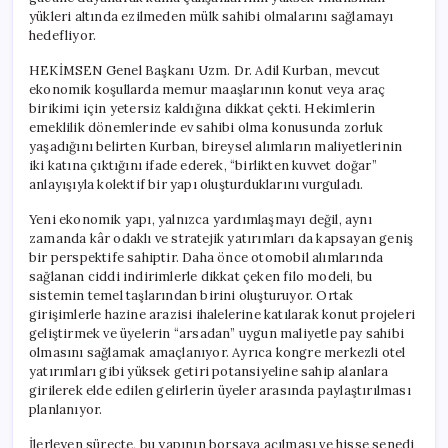
yükleri altında ezilmeden mülk sahibi olmalarını sağlamayı
hedefliyor.
HEKİMSEN Genel Başkanı Uzm. Dr. Adil Kurban, mevcut
ekonomik koşullarda memur maaşlarının konut veya araç
birikimi için yetersiz kaldığına dikkat çekti. Hekimlerin
emeklilik dönemlerinde ev sahibi olma konusunda zorluk
yaşadığını belirten Kurban, bireysel alımların maliyetlerinin
iki katına çıktığını ifade ederek, “birlikten kuvvet doğar”
anlayışıyla kolektif bir yapı oluşturduklarını vurguladı.
Yeni ekonomik yapı, yalnızca yardımlaşmayı değil, aynı
zamanda kâr odaklı ve stratejik yatırımları da kapsayan geniş
bir perspektife sahiptir. Daha önce otomobil alımlarında
sağlanan ciddi indirimlerle dikkat çeken filo modeli, bu
sistemin temel taşlarından birini oluşturuyor. Ortak
girişimlerle hazine arazisi ihalelerine katılarak konut projeleri
geliştirmek ve üyelerin “arsadan” uygun maliyetle pay sahibi
olmasını sağlamak amaçlanıyor. Ayrıca kongre merkezli otel
yatırımları gibi yüksek getiri potansiyeline sahip alanlara
girilerek elde edilen gelirlerin üyeler arasında paylaştırılması
planlanıyor.
İlerleyen süreçte, bu yapının borsaya açılması ve hisse senedi