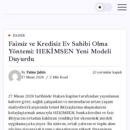
Skip
to
content
HABER
Faizsiz ve Kredisiz Ev Sahibi Olma
Yöntemi: HEKİMSEN Yeni Modeli
Duyurdu
Faizsiz
By
Fatma Şahin
yorumlar kapalı
ve
27 Nisan 2026
2 Min Read
Kredisiz
Ev
Sahibi
27 Nisan 2026 tarihinde Hakan Kaplan tarafından yayınlanan
Olma
habere göre, sağlık çalışanları ve memurların artan yaşam
Yöntemi:
HEKİMSEN
maliyetleri karşısında temel ihtiyaçlarına ulaşmalarını
Yeni
kolaylaştırmak amacıyla HEKİMSEN, banka kredisi ve faiz
Modeli
ihtiyacını ortadan kaldıran yenilikçi bir ekonomik modeli
Duyurdu
uygulamaya koyuyor. Bu sistem, ortak yatırım ve toplu alım
için
gücüne dayanarak kamu çalışanlarının yüksek finansman