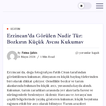
Skip
to
content
EĞITIM
Erzincan’da Görülen Nadir Tür:
Bozkırın Küçük Avcısı Kukumav
Erzincan’da
By
Fatma Şahin
yorumlar kapalı
Görülen
21 Mayıs 2026
1 Min Read
Nadir
Tür:
Bozkırın
Erzincan’da, doğa fotoğrafçısı Fatih Civan tarafından
Küçük
görüntülenen kukumav, dünyanın en küçük baykuş türlerinden
Avcısı
Kukumav
biri olarak dikkat çekiyor. Genellikle bozkır ve tarım
için
alanlarında bulunan bu küçük avcı, yuvasında kayda alındı.
Kukumav, tarım zararlıları arasında yer alan tarla faresi ve
sürüngenlerle besleniyor. Akdeniz Havzası ve Avrasya’nın
çeşitli bölgelerinde yayılış gösteren kukumav, küçük boyutuna
rağmen etkili bir avcı olarak biliniyor. Tarım arazileri