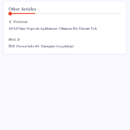
Other Articles
Previous
AFAD’dan Deprem Açıklaması: Olumsuz Bir Durum Yok
Next
İBB Davası’nda 40. Duruşma Gerçekleşti
SON YAZILAR
DUS 1. dönem ek yerleştirme sonuçları açıklandı