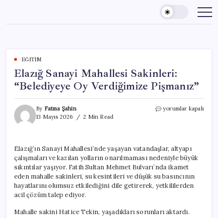
Skip
to
content
EĞITIM
Elazığ Sanayi Mahallesi Sakinleri:
“Belediyeye Oy Verdiğimize Pişmanız”
Elazığ
By
Fatma Şahin
yorumlar kapalı
Sanayi
13 Mayıs 2026
2 Min Read
Mahallesi
Sakinleri:
“Belediyeye
Elazığ’ın Sanayi Mahallesi’nde yaşayan vatandaşlar, altyapı
Oy
çalışmaları ve kazılan yolların onarılmaması nedeniyle büyük
Verdiğimize
Pişmanız”
sıkıntılar yaşıyor. Fatih Sultan Mehmet Bulvarı’nda ikamet
için
eden mahalle sakinleri, su kesintileri ve düşük su basıncının
hayatlarını olumsuz etkilediğini dile getirerek, yetkililerden
acil çözüm talep ediyor.
Mahalle sakini Hatice Tekin, yaşadıkları sorunları aktardı.