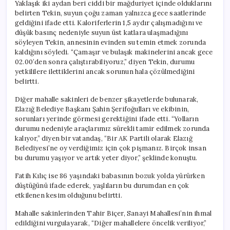
Yaklaşık iki aydan beri ciddi bir mağduriyet içinde olduklarını
belirten Tekin, suyun çoğu zaman yalnızca gece saatlerinde
geldiğini ifade etti. Kaloriferlerin 1,5 aydır çalışmadığını ve
düşük basınç nedeniyle suyun üst katlara ulaşmadığını
söyleyen Tekin, annesinin evinden su temin etmek zorunda
kaldığını söyledi. “Çamaşır ve bulaşık makinelerini ancak gece
02.00’den sonra çalıştırabiliyoruz,” diyen Tekin, durumu
yetkililere ilettiklerini ancak sorunun hala çözülmediğini
belirtti.
Diğer mahalle sakinleri de benzer şikayetlerde bulunarak,
Elazığ Belediye Başkanı Şahin Şerifoğulları ve ekibinin,
sorunları yerinde görmesi gerektiğini ifade etti. “Yolların
durumu nedeniyle araçlarımız sürekli tamir edilmek zorunda
kalıyor,” diyen bir vatandaş, “Bir AK Partili olarak Elazığ
Belediyesi’ne oy verdiğimiz için çok pişmanız. Birçok insan
bu durumu yaşıyor ve artık yeter diyor,” şeklinde konuştu.
Fatih Kılıç ise 86 yaşındaki babasının bozuk yolda yürürken
düştüğünü ifade ederek, yaşlıların bu durumdan en çok
etkilenen kesim olduğunu belirtti.
Mahalle sakinlerinden Tahir Biçer, Sanayi Mahallesi’nin ihmal
edildiğini vurgulayarak, “Diğer mahallelere öncelik veriliyor,”