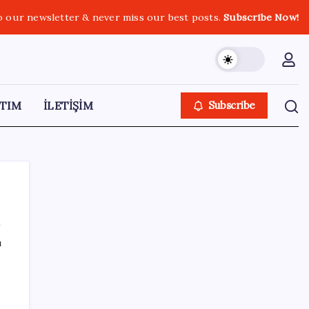
o our newsletter & never miss our best posts.
Subscribe Now!
TIM
İLETİŞİM
Subscribe
ı
SON YAZILAR
ABD, İran-Umman anlaşması sonrası
ablukayı kaldıracak