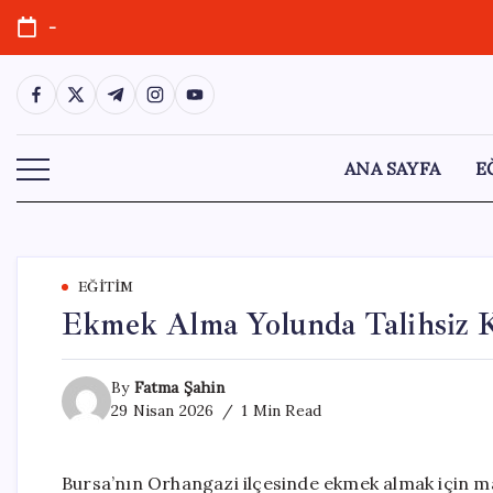
Skip
-
to
content
https://www.facebook.com/
https://twitter.com/
https://t.me/
https://www.instagram.com/
https://youtube.com/
ANA SAYFA
E
EĞITIM
Ekmek Alma Yolunda Talihsiz Ka
By
Fatma Şahin
29 Nisan 2026
1 Min Read
Bursa’nın Orhangazi ilçesinde ekmek almak için ma