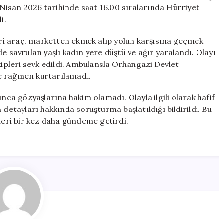
Yaşlı
9 Nisan 2026 tarihinde saat 16.00 sıralarında Hürriyet
Kadın
i.
Hayatını
Kaybetti
cari araç, marketten ekmek alıp yolun karşısına geçmek
için
e savrulan yaşlı kadın yere düştü ve ağır yaralandı. Olayı
kipleri sevk edildi. Ambulansla Orhangazi Devlet
e rağmen kurtarılamadı.
ınca gözyaşlarına hakim olamadı. Olayla ilgili olarak hafif
 detayları hakkında soruşturma başlatıldığı bildirildi. Bu
ikeleri bir kez daha gündeme getirdi.