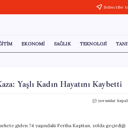
Subscribe t
ĞİTİM
EKONOMİ
SAĞLIK
TEKNOLOJİ
TANI
za: Yaşlı Kadın Hayatını Kaybetti
Ekmek
yorumlar kapal
Alma
Yolunda
Talihsiz
Kaza:
rkete giden 74 yaşındaki Feriha Kapitan, yolda geçirdiği