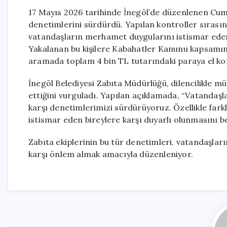
17 Mayıs 2026 tarihinde İnegöl’de düzenlenen Cumar
denetimlerini sürdürdü. Yapılan kontroller sırasında
vatandaşların merhamet duygularını istismar edere
Yakalanan bu kişilere Kabahatler Kanunu kapsamınd
aramada toplam 4 bin TL tutarındaki paraya el ko
İnegöl Belediyesi Zabıta Müdürlüğü, dilencilikle 
ettiğini vurguladı. Yapılan açıklamada, “Vatandaşlar
karşı denetimlerimizi sürdürüyoruz. Özellikle farkl
istismar eden bireylere karşı duyarlı olunmasını bek
Zabıta ekiplerinin bu tür denetimleri, vatandaşlar
karşı önlem almak amacıyla düzenleniyor.