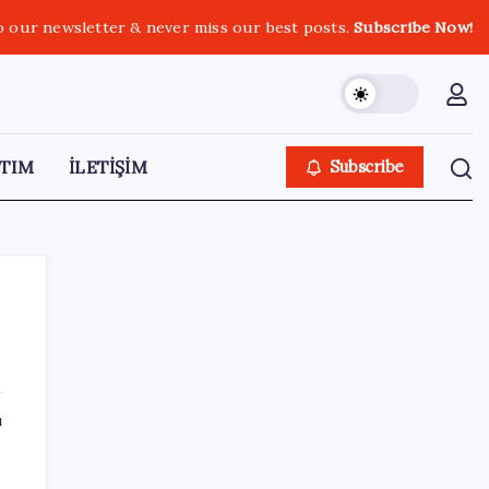
o our newsletter & never miss our best posts.
Subscribe Now!
TIM
İLETİŞİM
Subscribe
SON YAZILAR
ı
DUS 1. dönem ek yerleştirme sonuçları
açıklandı