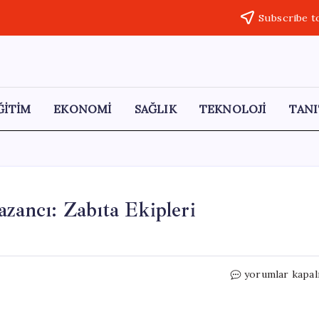
Subscribe t
ĞİTİM
EKONOMİ
SAĞLIK
TEKNOLOJİ
TANI
azancı: Zabıta Ekipleri
Dilencilerin
yorumlar kapal
Şaşırtıcı
Günlük
Kazancı: