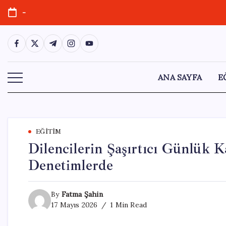
Skip
-
to
content
https://www.facebook.com/
https://twitter.com/
https://t.me/
https://www.instagram.com/
https://youtube.com/
ANA SAYFA
E
EĞITIM
Dilencilerin Şaşırtıcı Günlük K
Denetimlerde
By
Fatma Şahin
17 Mayıs 2026
1 Min Read