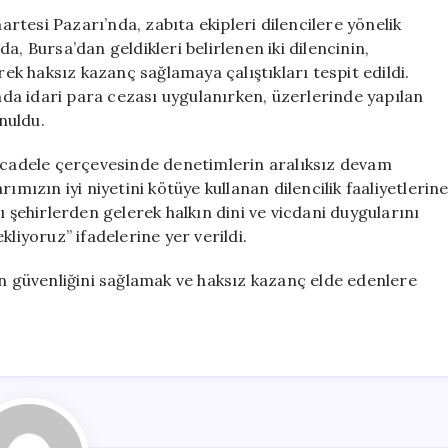
Zabıta
tesi Pazarı’nda, zabıta ekipleri dilencilere yönelik
Ekipleri
, Bursa’dan geldikleri belirlenen iki dilencinin,
Denetimlerde
k haksız kazanç sağlamaya çalıştıkları tespit edildi.
için
a idari para cezası uygulanırken, üzerlerinde yapılan
nuldu.
mücadele çerçevesinde denetimlerin aralıksız devam
ımızın iyi niyetini kötüye kullanan dilencilik faaliyetlerin
ı şehirlerden gelerek halkın dini ve vicdani duygularını
liyoruz” ifadelerine yer verildi.
ın güvenliğini sağlamak ve haksız kazanç elde edenlere