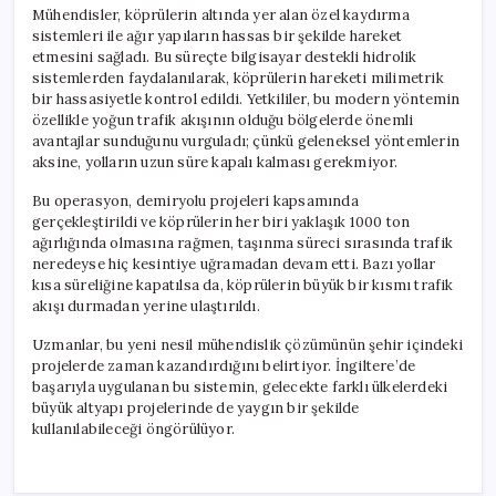
Mühendisler, köprülerin altında yer alan özel kaydırma
sistemleri ile ağır yapıların hassas bir şekilde hareket
etmesini sağladı. Bu süreçte bilgisayar destekli hidrolik
sistemlerden faydalanılarak, köprülerin hareketi milimetrik
bir hassasiyetle kontrol edildi. Yetkililer, bu modern yöntemin
özellikle yoğun trafik akışının olduğu bölgelerde önemli
avantajlar sunduğunu vurguladı; çünkü geleneksel yöntemlerin
aksine, yolların uzun süre kapalı kalması gerekmiyor.
Bu operasyon, demiryolu projeleri kapsamında
gerçekleştirildi ve köprülerin her biri yaklaşık 1000 ton
ağırlığında olmasına rağmen, taşınma süreci sırasında trafik
neredeyse hiç kesintiye uğramadan devam etti. Bazı yollar
kısa süreliğine kapatılsa da, köprülerin büyük bir kısmı trafik
akışı durmadan yerine ulaştırıldı.
Uzmanlar, bu yeni nesil mühendislik çözümünün şehir içindeki
projelerde zaman kazandırdığını belirtiyor. İngiltere’de
başarıyla uygulanan bu sistemin, gelecekte farklı ülkelerdeki
büyük altyapı projelerinde de yaygın bir şekilde
kullanılabileceği öngörülüyor.