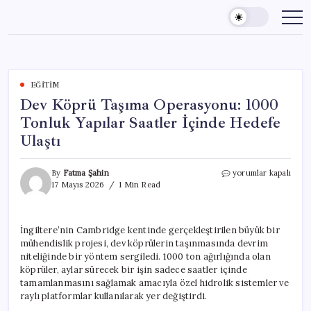
Skip
to
content
EĞITIM
Dev Köprü Taşıma Operasyonu: 1000
Tonluk Yapılar Saatler İçinde Hedefe
Ulaştı
Dev
By
Fatma Şahin
yorumlar kapalı
Köprü
17 Mayıs 2026
1 Min Read
Taşıma
Operasyonu:
1000
İngiltere’nin Cambridge kentinde gerçekleştirilen büyük bir
Tonluk
mühendislik projesi, dev köprülerin taşınmasında devrim
Yapılar
Saatler
niteliğinde bir yöntem sergiledi. 1000 ton ağırlığında olan
İçinde
köprüler, aylar sürecek bir işin sadece saatler içinde
Hedefe
tamamlanmasını sağlamak amacıyla özel hidrolik sistemler ve
Ulaştı
raylı platformlar kullanılarak yer değiştirdi.
için