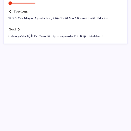
Previous
2026 Yılı Mayıs Ayında Kaç Gün Tatil Var? Resmi Tatil Takvimi
Next
Sakarya’da IŞİD’e Yönelik Operasyonda Bir Kişi Tutuklandı
SON YAZILAR
DUS 1. dönem ek yerleştirme sonuçları açıklandı
Temmuzda verdiler, ağustosta aldılar