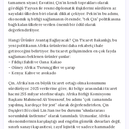
tamamen siyasi; Esvatini, Çin’in kendi toprakları olarak
gördüğü Tayvan ile resmi diplomatik ilişkilerini sürdüren az
sayıdaki ülkeden biri olarak dikkat çekiyor. Pekin’in bu adımı,
ekonomik iş birliği sağlamanın ötesinde, “tek Çin” politikasına
bağlı kalan ülkelere verilen önemli bir ödül olarak
değerlendiriliyor.
Hangi Ürünler Avantaj Sağlayacak? Çin Ticaret Bakanlığı, bu
yeni politikanın Afrika ürünlerini daha rekabetçi hale
getireceğini belirtiyor. Bu ticaret gelişiminden en çok fayda
sağlaması beklenen ürünler şunlar:
– Fildişi Sahili ve Gana: Kakao
– Güney Afrika: Turunçgiller ve şarap
– Kenya: Kahve ve avokado
Çin, Afrika’nın en büyük ticaret ortağı olma konumunu
sürdürüyor. 2025 verilerine göre, iki bölge arasındaki ticaret
hacmi 255 milyar sterline ulaştı. Afrika Birliği Komisyonu
Başkanı Mahmoud Ali Youssouf, bu adımı “çok zamanında
yapılmış, kardeşçe bir jest” olarak değerlendirirken, Çin
Dışişleri Sözcüsü Lin Jian ise bu durumu “uluslararası
sorumluluk üstlenme” olarak tanımladı. Uzmanlar, Afrika
ekonomilerinin karşılaştığı asıl engelin gümrük duvarları değil,
sınırlı sanayi kapasitesi, zayıf lojistik ve sadece hammadde