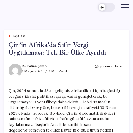
Skip
to
content
EĞITIM
Çin’in Afrika’da Sıfır Vergi
Uygulaması: Tek Bir Ülke Ayrıldı
Çin’in
By
Fatma Şahin
yorumlar kapalı
Afrika’da
1 Mayıs 2026
1 Min Read
Sıfır
Vergi
Uygulaması:
Çin, 2024 sonunda 33 az gelişmiş Afrika ülkesi için başlattığı
Tek
vergisiz ithalat politikası çerçevesini genişleterek, bu
Bir
Ülke
uygulamaya 20 yeni ülkeyi daha ekledi. Global Times’ın
Ayrıldı
aktardığı habere göre, bu tercihli vergi muafiyeti 30 Nisan
için
2028’e kadar sürecek. Böylece, Çin ile diplomatik ilişkileri
bulunan tüm Afrika ülkeleri “sıfır gümrük” avantajından
faydalanmaya başladı. Ancak bu tarihi fırsatı
değerlendiremeyen tek ülke Esvatini oldu. Bunun nedeni