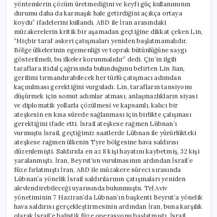
yöntemlerin çözüm üretmediğini ve keyfi güç kullanımının
durumu daha da karmaşık hale getirdiğini açıkça ortaya
koydu” ifadelerini kullandı. ABD ile İran arasındaki
müzakerelerin kritik bir aşamadan geçtiğine dikkat çeken Lin,
“Hiçbir taraf askeri çatışmaları yeniden başlatmamalıdır.
Bölge ülkelerinin egemenliği ve toprak bütünlüğüne saygı
gösterilmeli, bu ilkeler korunmalıdır” dedi. Çin’in ilgili
taraflara itidal çağrısında bulunduğunu belirten Lin Jian,
gerilimi tırmandırabilecek her türlü çatışmacı adımdan
kaçınılması gerektiğini vurguladı. Lin, tarafların tansiyonu
düşürmek için somut adımlar atması, anlaşmazlıkların siyasi
ve diplomatik yollarla çözülmesi ve kapsamlı, kalıcı bir
ateşkesin en kısa sürede sağlanması için birlikte çalışması
gerektiğini ifade etti. İsrail ateşkese rağmen Lübnan’ı
vurmuştu İsrail, geçtiğimiz saatlerde Lübnan ile yürürlükteki
ateşkese rağmen ülkenin Tyre bölgesine hava saldırısı
düzenlemişti. Saldırıda en az 8 kişi hayatını kaybetmiş, 32 kişi
yaralanmıştı. İran, Beyrut’un vurulmasının ardından İsrail’e
füze fırlatmıştı İran, ABD ile müzakere süreci sırasında
Lübnan’a yönelik İsrail saldırılarının çatışmaları yeniden
alevlendirebileceği uyarısında bulunmuştu. Tel Aviv
yönetiminin 7 Haziran’da Lübnan’ın başkenti Beyrut’a yönelik
hava saldırısı gerçekleştirmesinin ardından İran, buna karşılık
olarak İsrail’e balistik füze operasyonu başlatmıştı. İsrail,