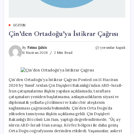
EĞITIM
Çin’den Ortadoğu’ya İstikrar Çağrısı
Çin’den
By
Fatma Şahin
yorumlar kapalı
Ortadoğu’ya
11 Haziran 2026
2 Min Read
İstikrar
Çağrısı
için
Çin’den Ortadoğu’ya İstikrar Çağrısı Posted on 11 Haziran
2026 by Yusuf Arslan Çin Dışişleri Bakanlığı’ndan ABD-İsrail-
İran çatışmalarına ilişkin yapılan açıklamada, taraflara
çatışmaları yeniden başlatmama, anlaşmazlıkların siyasi ve
diplomatik yollarla çözülmesi ve kalıcı bir ateşkesin
sağlanması çağrısında bulunuldu. Çin’den Orta Doğu’da
yükselen tansiyona ilişkin açıklama geldi. Çin Dışişleri
Bakanlığı Sözcüsü Lin Jian, yaptığı değerlendirmede, “Üç ay
süren ABD-İsrail-İran savaşı, Körfez bölgesi ile daha geniş
Orta Doğu coğrafyasını derinden etkiledi. Yaşananlar, askeri