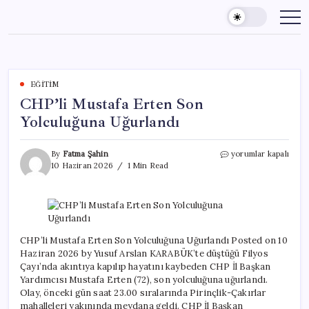
Skip
to
content
EĞITIM
CHP’li Mustafa Erten Son
Yolculuğuna Uğurlandı
CHP’li
By
Fatma Şahin
yorumlar kapalı
Mustafa
10 Haziran 2026
1 Min Read
Erten
Son
Yolculuğuna
Uğurlandı
için
CHP’li Mustafa Erten Son Yolculuğuna Uğurlandı Posted on 10
Haziran 2026 by Yusuf Arslan KARABÜK’te düştüğü Filyos
Çayı’nda akıntıya kapılıp hayatını kaybeden CHP İl Başkan
Yardımcısı Mustafa Erten (72), son yolculuğuna uğurlandı.
Olay, önceki gün saat 23.00 sıralarında Pirinçlik-Çakırlar
mahalleleri yakınında meydana geldi. CHP İl Başkan