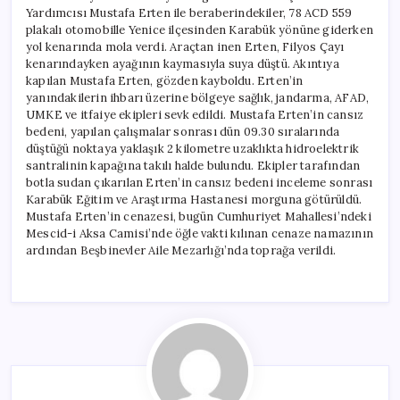
Yardımcısı Mustafa Erten ile beraberindekiler, 78 ACD 559
plakalı otomobille Yenice ilçesinden Karabük yönüne giderken
yol kenarında mola verdi. Araçtan inen Erten, Filyos Çayı
kenarındayken ayağının kaymasıyla suya düştü. Akıntıya
kapılan Mustafa Erten, gözden kayboldu. Erten’in
yanındakilerin ihbarı üzerine bölgeye sağlık, jandarma, AFAD,
UMKE ve itfaiye ekipleri sevk edildi. Mustafa Erten’in cansız
bedeni, yapılan çalışmalar sonrası dün 09.30 sıralarında
düştüğü noktaya yaklaşık 2 kilometre uzaklıkta hidroelektrik
santralinin kapağına takılı halde bulundu. Ekipler tarafından
botla sudan çıkarılan Erten’in cansız bedeni inceleme sonrası
Karabük Eğitim ve Araştırma Hastanesi morguna götürüldü.
Mustafa Erten’in cenazesi, bugün Cumhuriyet Mahallesi’ndeki
Mescid-i Aksa Camisi’nde öğle vakti kılınan cenaze namazının
ardından Beşbinevler Aile Mezarlığı’nda toprağa verildi.