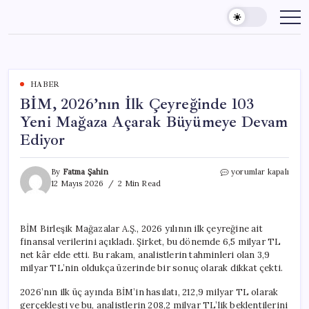
Skip
to
content
HABER
BİM, 2026’nın İlk Çeyreğinde 103
Yeni Mağaza Açarak Büyümeye Devam
Ediyor
BİM,
By
Fatma Şahin
yorumlar kapalı
2026’nın
12 Mayıs 2026
2 Min Read
İlk
Çeyreğinde
103
BİM Birleşik Mağazalar A.Ş., 2026 yılının ilk çeyreğine ait
Yeni
finansal verilerini açıkladı. Şirket, bu dönemde 6,5 milyar TL
Mağaza
Açarak
net kâr elde etti. Bu rakam, analistlerin tahminleri olan 3,9
Büyümeye
milyar TL’nin oldukça üzerinde bir sonuç olarak dikkat çekti.
Devam
Ediyor
2026’nın ilk üç ayında BİM’in hasılatı, 212,9 milyar TL olarak
için
gerçekleşti ve bu, analistlerin 208,2 milyar TL’lik beklentilerini