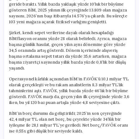
geride bıraktı. Yıllık bazda yaklaşık yüzde 10’luk bir büyüme
gösteren BİM, 2025 yılının ilk çeyreğinde 13.809 olan mağaza
sayısını, 2026’nın başı itibarıyla 14.576’ya çıkardı. Bu süreçte
103 yeni mağaza açarak fiziksel varlığını genişletti.
Şirket, kendi sepet verilerine dayalı olarak hesapladığı
BİMflasyon oranını yüzde 28 olarak belirledi. Ayrıca, mağaza
başına günlük hasılat, geçen yılın aynı dönemine göre yüzde
34,5 oranında artış gösterdi. Dönem içerisinde alışveriş
başına ortalama sepet tutarı da yüzde 35,6 artarken, mağaza
başına ziyaretçi sayısında yıllık bazda yüzde 0,8’lik bir düşüş
yaşandı.
Operasyonel kârlılık açısından BİM’in FAVÖK’ü 10,1 milyar TL
olarak gerçekleşti ve bu rakam analistlerin 8,3 milyar TL’lik
tahminlerini aştı. FAVÖK, yıllık bazda yüzde 46’lık bir büyüme
gösterdi. FAVÖK marjı da, geçen yılın ilk çeyreğinde yüzde 3,6
iken, bu yıl 120 baz puan artışla yüzde 4,8 seviyesine çıktı.
BİM’in borç durumu da geliştirildi; 2025’in son çeyreğinde
42,4 milyar TL olan net borç, bu çeyrekte yüzde 34’lük bir
iyileşme ile 28,1 milyar TL’ye geriledi. Net borç/FAVÖK oranı
ise 0,55x gibi düşük bir seviyede kaldı.