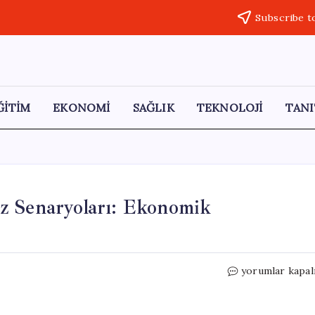
Subscribe t
ĞİTİM
EKONOMİ
SAĞLIK
TEKNOLOJİ
TANI
z Senaryoları: Ekonomik
Avrupa
yorumlar kapal
Merkez
Bankası’nın
Kriz