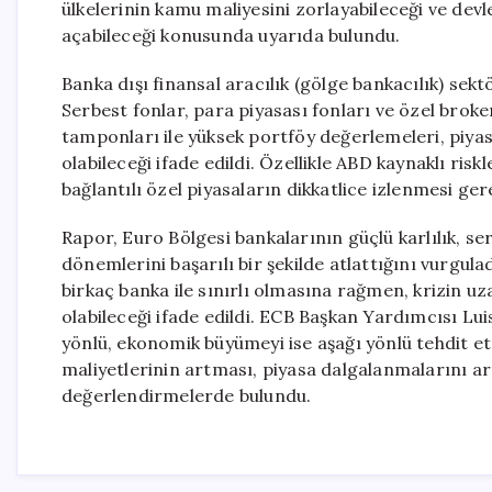
ülkelerinin kamu maliyesini zorlayabileceği ve devl
açabileceği konusunda uyarıda bulundu.
Banka dışı finansal aracılık (gölge bankacılık) sek
Serbest fonlar, para piyasası fonları ve özel broker
tamponları ile yüksek portföy değerlemeleri, piyas
olabileceği ifade edildi. Özellikle ABD kaynaklı risk
bağlantılı özel piyasaların dikkatlice izlenmesi gerek
Rapor, Euro Bölgesi bankalarının güçlü karlılık, se
dönemlerini başarılı bir şekilde atlattığını vurgul
birkaç banka ile sınırlı olmasına rağmen, krizin u
olabileceği ifade edildi. ECB Başkan Yardımcısı Lu
yönlü, ekonomik büyümeyi ise aşağı yönlü tehdit
maliyetlerinin artması, piyasa dalgalanmalarını art
değerlendirmelerde bulundu.