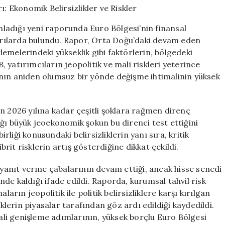
Senaryoları:
Ekonomik
ladığı yeni raporunda Euro Bölgesi’nin finansal
Belirsizlikler
yarılarda bulundu. Rapor, Orta Doğu’daki devam eden
ve
emelerindeki yükseklik gibi faktörlerin, bölgedeki
Riskler
için
yatırımcıların jeopolitik ve mali riskleri yeterince
nın aniden olumsuz bir yönde değişme ihtimalinin yüksek
n 2026 yılına kadar çeşitli şoklara rağmen direnç
ğı büyük jeoekonomik şokun bu direnci test ettiğini
irliği konusundaki belirsizliklerin yanı sıra, kritik
brit risklerin artış gösterdiğine dikkat çekildi.
e yanıt verme çabalarının devam ettiği, ancak hisse senedi
de kaldığı ifade edildi. Raporda, kurumsal tahvil risk
arın jeopolitik ile politik belirsizliklere karşı kırılgan
sklerin piyasalar tarafından göz ardı edildiği kaydedildi.
li genişleme adımlarının, yüksek borçlu Euro Bölgesi