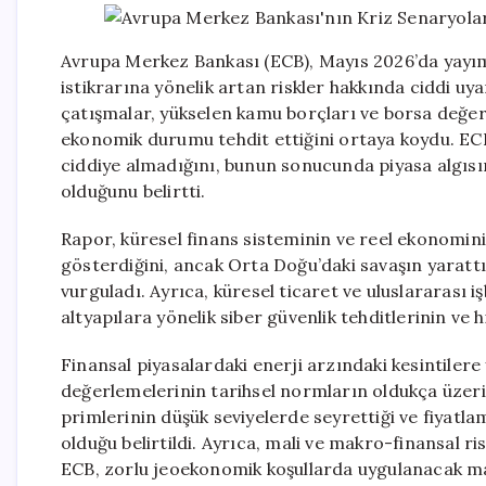
Avrupa Merkez Bankası (ECB), Mayıs 2026’da yayım
istikrarına yönelik artan riskler hakkında ciddi u
çatışmalar, yükselen kamu borçları ve borsa değerl
ekonomik durumu tehdit ettiğini ortaya koydu. ECB, 
ciddiye almadığını, bunun sonucunda piyasa algısı
olduğunu belirtti.
Rapor, küresel finans sisteminin ve reel ekonomini
gösterdiğini, ancak Orta Doğu’daki savaşın yarattı
vurguladı. Ayrıca, küresel ticaret ve uluslararası işb
altyapılara yönelik siber güvenlik tehditlerinin ve hi
Finansal piyasalardaki enerji arzındaki kesintiler
değerlemelerinin tarihsel normların oldukça üzerin
primlerinin düşük seviyelerde seyrettiği ve fiyatlamal
olduğu belirtildi. Ayrıca, mali ve makro-finansal ri
ECB, zorlu jeoekonomik koşullarda uygulanacak ma