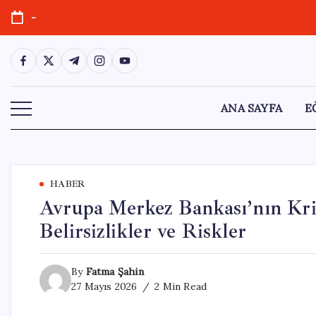
Skip
-
to
content
https://www.facebook.com/
https://twitter.com/
https://t.me/
https://www.instagram.com/
https://youtube.com/
ANA SAYFA
E
HABER
Avrupa Merkez Bankası’nın Kri
Belirsizlikler ve Riskler
By
Fatma Şahin
27 Mayıs 2026
2 Min Read