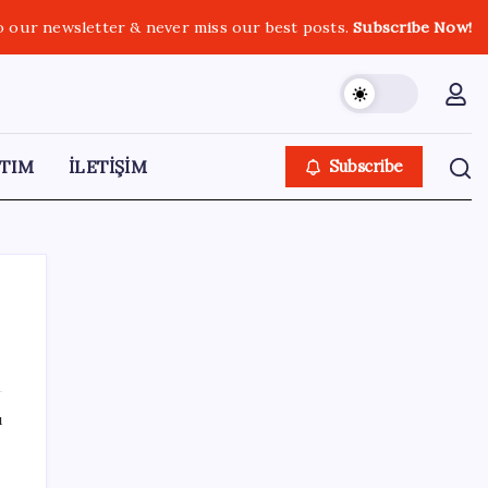
o our newsletter & never miss our best posts.
Subscribe Now!
TIM
İLETİŞİM
Subscribe
SON YAZILAR
ı
DUS 1. dönem ek yerleştirme sonuçları
açıklandı