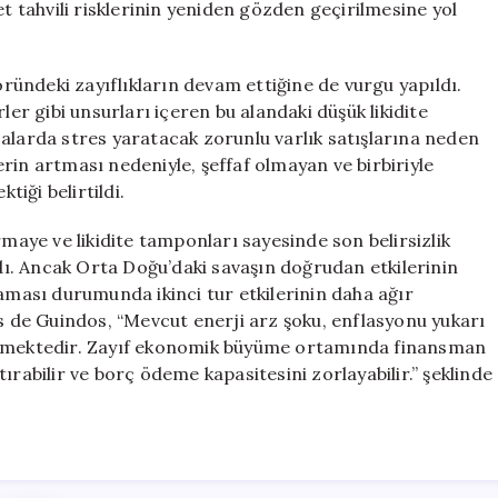
et tahvili risklerinin yeniden gözden geçirilmesine yol
töründeki zayıflıkların devam ettiğine de vurgu yapıldı.
ler gibi unsurları içeren bu alandaki düşük likidite
alarda stres yaratacak zorunlu varlık satışlarına neden
lerin artması nedeniyle, şeffaf olmayan ve birbiriyle
tiği belirtildi.
rmaye ve likidite tamponları sayesinde son belirsizlik
adı. Ancak Orta Doğu’daki savaşın doğrudan etkilerinin
zaması durumunda ikinci tur etkilerinin daha ağır
is de Guindos, “Mevcut enerji arz şoku, enflasyonu yukarı
 etmektedir. Zayıf ekonomik büyüme ortamında finansman
ırabilir ve borç ödeme kapasitesini zorlayabilir.” şeklinde