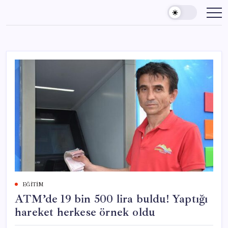
Skip
to
content
EĞITIM
ATM’de 19 bin 500 lira buldu! Yaptığı
hareket herkese örnek oldu