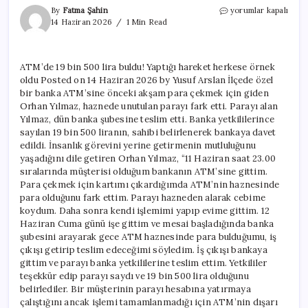
ATM’de
By
Fatma Şahin
yorumlar kapalı
19
14 Haziran 2026
1 Min Read
bin
500
lira
ATM’de 19 bin 500 lira buldu! Yaptığı hareket herkese örnek
buldu!
oldu Posted on 14 Haziran 2026 by Yusuf Arslan İlçede özel
Yaptığı
hareket
bir banka ATM’sine önceki akşam para çekmek için giden
herkese
Orhan Yılmaz, haznede unutulan parayı fark etti. Parayı alan
örnek
Yılmaz, dün banka şubesine teslim etti. Banka yetkililerince
oldu
sayılan 19 bin 500 liranın, sahibi belirlenerek bankaya davet
için
edildi. İnsanlık görevini yerine getirmenin mutluluğunu
yaşadığını dile getiren Orhan Yılmaz, “11 Haziran saat 23.00
sıralarında müşterisi olduğum bankanın ATM’sine gittim.
Para çekmek için kartımı çıkardığımda ATM’nin haznesinde
para olduğunu fark ettim. Parayı hazneden alarak cebime
koydum. Daha sonra kendi işlemimi yapıp evime gittim. 12
Haziran Cuma günü işe gittim ve mesai başladığında banka
şubesini arayarak gece ATM haznesinde para bulduğumu, iş
çıkışı getirip teslim edeceğimi söyledim. İş çıkışı bankaya
gittim ve parayı banka yetkililerine teslim ettim. Yetkililer
teşekkür edip parayı saydı ve 19 bin 500 lira olduğunu
belirlediler. Bir müşterinin parayı hesabına yatırmaya
çalıştığını ancak işlemi tamamlanmadığı için ATM’nin dışarı